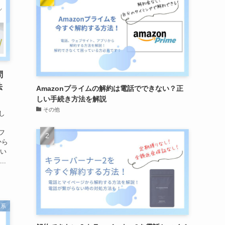
問
法
Amazonプライムの解約は電話でできない？正
しい手続き方法を解説
その他
し
フ
から
問い
..
容系