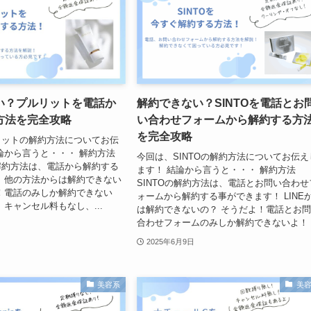
い？プルリットを電話か
解約できない？SINTOを電話とお
方法を完全攻略
い合わせフォームから解約する方
を完全攻略
リットの解約方法についてお伝
論から言うと・・・ 解約方法
今回は、SINTOの解約方法についてお伝え
解約方法は、電話から解約する
ます！ 結論から言うと・・・ 解約方法
 他の方法からは解約できない
SINTOの解約方法は、電話とお問い合わせ
！電話のみしか解約できない
ォームから解約する事ができます！ LINE
、キャンセル料もなし、...
は解約できないの？ そうだよ！電話とお
合わせフォームのみしか解約できないよ！ .
2025年6月9日
美容系
美