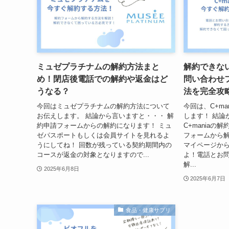
ミュゼプラチナムの解約方法まと
解約できない
め！閉店後電話での解約や返金はど
問い合わせ
うなる？
法を完全攻
今回はミュゼプラチナムの解約方法について
今回は、C+m
お伝えします。 結論から言いますと・・・ 解
します！ 結論
約申請フォームからの解約になります！ ミュ
C+mania
ゼパスポートもしくは会員サイトを見れるよ
フォームから解
うにしてね！ 回数が残っている契約期間内の
マイページから
コースが返金の対象となりますので...
よ！電話とお
解...
2025年6月8日
2025年6月7日
食品・健康サプリ