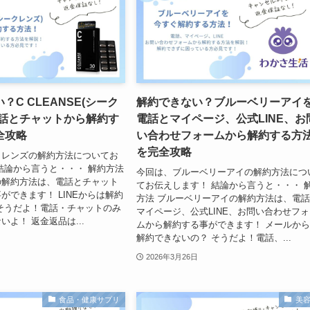
？C CLEANSE(シーク
解約できない？ブルーベリーアイ
電話とチャットから解約す
電話とマイページ、公式LINE、お
全攻略
い合わせフォームから解約する方
を完全攻略
クレンズの解約方法についてお
結論から言うと・・・ 解約方法
今回は、ブルーベリーアイの解約方法につ
の解約方法は、電話とチャット
てお伝えします！ 結論から言うと・・・ 
ができます！ LINEからは解約
方法 ブルーベリーアイの解約方法は、電
そうだよ！電話・チャットのみ
マイページ、公式LINE、お問い合わせフ
よ！ 返金返品は...
ムから解約する事ができます！ メールか
解約できないの？ そうだよ！電話、...
2026年3月26日
食品・健康サプリ
美