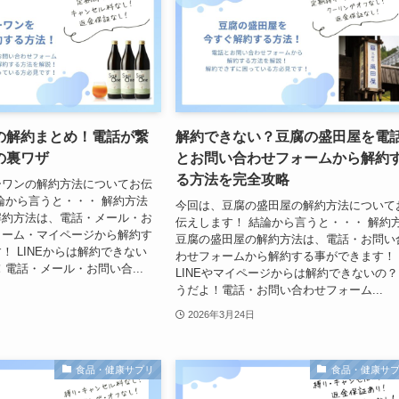
の解約まとめ！電話が繋
解約できない？豆腐の盛田屋を電
の裏ワザ
とお問い合わせフォームから解約
る方法を完全攻略
ーワンの解約方法についてお伝
論から言うと・・・ 解約方法
今回は、豆腐の盛田屋の解約方法について
解約方法は、電話・メール・お
伝えします！ 結論から言うと・・・ 解約
ォーム・マイページから解約す
豆腐の盛田屋の解約方法は、電話・お問い
！ LINEからは解約できない
わせフォームから解約する事ができます！
！電話・メール・お問い合...
LINEやマイページからは解約できないの？
うだよ！電話・お問い合わせフォーム...
2026年3月24日
食品・健康サプリ
食品・健康サ