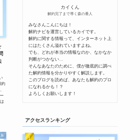
カイくん
解約完了まで導く森の番人
みなさんこんにちは！
解約ナビを運営しているカイです。
解約に関する情報って、インターネット上
にはたくさん溢れていますよね。
を
でも、どれが本当の情報なのか、なかなか
問
判断がつかない…
法
そんなあなたのために、僕が徹底的に調べ
た解約情報を分かりやすく解説します。
い
このブログを読めば、あなたも解約のプロ
解約
になれるかも！？
話、
よろしくお願いします！
ォー
らは
アクセスランキング
容系