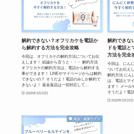
解約できない？オフリカケを電話か
解約できな
ら解約する方法を完全攻略
ドを電話と
方法を完全
今回は、オフリカケの解約方法についてお伝
えします！ 結論から言うと・・・ 解約方法
今回は、にん
オフリカケの解約方法は、電話から解約する
ついてお伝えし
事ができます！ LINEやマイページからは解約
解約方法 にん
できないの？ そうだよ！電話のみしか解約で
は、電話とマ
きないよ！ 返金返品は一切対応して...
ます！ メール
そうだよ！電話
2026年3月23日
2026年3月22日
食品・健康サプリ