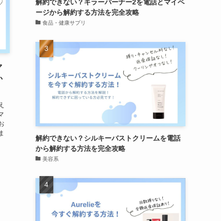
解約できない？キラーバーナー2を電話とマイペ
ージから解約する方法を完全攻略
食品・健康サプリ
マ
か
え
マ
お
ま
解約できない？シルキーバストクリームを電話
？
から解約する方法を完全攻略
美容系