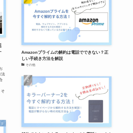
話
Amazonプライムの解約は電話でできない？正
す
しい手続き方法を解説
その他
お
方法
合
 そ
プリ