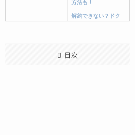
方法も！
解約できない？ドク
ターベイプを解約す
る方法を完全攻略
ミュゼプラチナムの
目次
解約方法まとめ！契
約期間が過ぎた場合
どうなる？
レミノの解約方法ま
とめ！最短手続きや
ベストタイミングを
詳しく解説！
ユンス美容液の解約
まとめ！電話が繋が