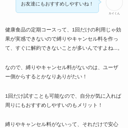
電話以外に手続きす
お友達にもおすすめしやすいね！
る方法ある？
カイくん
ニューZの解約まと
健康食品の定期コースって、1回だけの利用じゃ効
め！電話が繋がらな
果が実感できないので縛りやキャンセル料を作っ
い時の裏ワザ
て、すぐに解約できないことが多いんですよね...。
解約できない？バロ
ニーを電話から解約
なので、縛りやキャンセル料がないのは、ユーザ
する方法を完全攻略
ー側からするとかなりありがたい！
1回だけ試すことも可能なので、自分が気に入れば
周りにもおすすめしやすいのもメリット！
縛りやキャンセル料がないって、それだけで安心