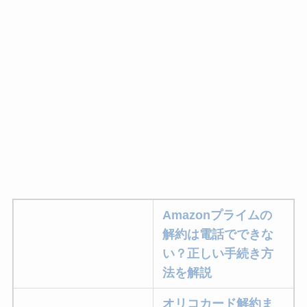
らない時の裏ワザ
なにわサプリ
Sivorune(シボルネ)
なぜ解約できない？
電話以外に手続きす
る方法ある？
ニューZの解約まと
め！電話が繋がらな
い時の裏ワザ
Amazonプライムの
解約できない？バロ
解約は電話でできな
ニーを電話から解約
い？正しい手続き方
する方法を完全攻略
法を解説
オリコカード解約ま