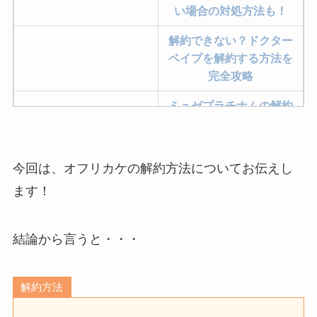
い場合の対処方法も！
解約できない？ドクター
ベイプを解約する方法を
完全攻略
ミュゼプラチナムの解約
方法まとめ！契約期間が
過ぎた場合どうなる？
今回は、オフリカケの解約方法についてお伝えし
レミノの解約方法まと
め！最短手続きやベスト
ます！
タイミングを詳しく解
説！
結論から言うと・・・
ユンス美容液の解約まと
め！電話が繋がらない時
解約方法
の裏ワザ