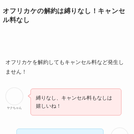
ミュゼプラチナムの
オフリカケの解約は縛りなし！キャンセ
解約方法まとめ！契
ル料なし
約期間が過ぎた場合
どうなる？
レミノの解約方法ま
とめ！最短手続きや
ベストタイミングを
オフリカケを解約してもキャンセル料など発生し
詳しく解説！
ません！
ユンス美容液の解約
まとめ！電話が繋が
縛りなし、キャンセル料もなしは
らない時の裏ワザ
嬉しいね！
ヤクちゃん
なにわサプリ
Sivorune(シボルネ)
なぜ解約できない？