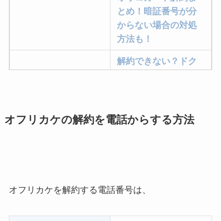
とめ！暗証番号が分
からない場合の対処
方法も！
解約できない？ドク
ターベイプを解約す
る方法を完全攻略
ミュゼプラチナムの
オフリカケの解約を電話からする方法
解約方法まとめ！契
約期間が過ぎた場合
どうなる？
レミノの解約方法ま
とめ！最短手続きや
オフリカケを解約する電話番号は、
ベストタイミングを
詳しく解説！