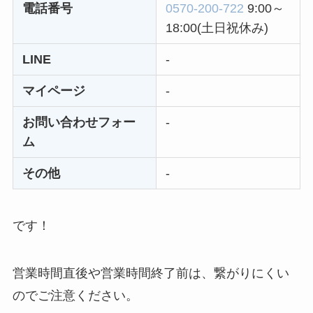
電話番号
0570-200-722
9:00～
ユンス美容液の解約
18:00(土日祝休み)
まとめ！電話が繋が
LINE
-
らない時の裏ワザ
マイページ
-
なにわサプリ
Sivorune(シボルネ)
お問い合わせフォー
-
なぜ解約できない？
ム
電話以外に手続きす
その他
-
る方法ある？
ニューZの解約まと
め！電話が繋がらな
です！
い時の裏ワザ
営業時間直後や営業時間終了前は、繋がりにくい
解約できない？バロ
ニーを電話から解約
のでご注意ください。