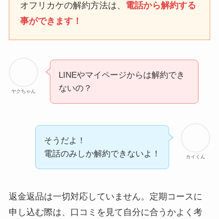
なにわサプリ
オフリカケの解約方法は、
電話から解約する
Sivorune(シボルネ)なぜ
事ができます！
解約できない？電話以外
に手続きする方法ある？
ニューZの解約まとめ！
電話が繋がらない時の裏
LINEやマイページからは解約でき
ワザ
ないの？
ヤクちゃん
解約できない？バロニー
を電話から解約する方法
を完全攻略
そうだよ！
電話のみしか解約できないよ！
カイくん
返金返品は一切対応していません。定期コースに
申し込む際は、口コミを見て自分に合うかよく考