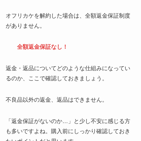
レミノの解約方法ま
とめ！最短手続きや
オフリカケを解約した場合は、全額返金保証制度
ベストタイミングを
がありません。
詳しく解説！
ユンス美容液の解約
全額返金保証なし！
まとめ！電話が繋が
らない時の裏ワザ
返金・返品についてどのような仕組みになってい
なにわサプリ
るのか、ここで確認しておきましょう。
Sivorune(シボルネ)
なぜ解約できない？
不良品以外の返金、返品はできません。
電話以外に手続きす
る方法ある？
「返金保証がないのか…」と少し不安に感じる方
ニューZの解約まと
も多いですよね。購入前にしっかり確認しておき
め！電話が繋がらな