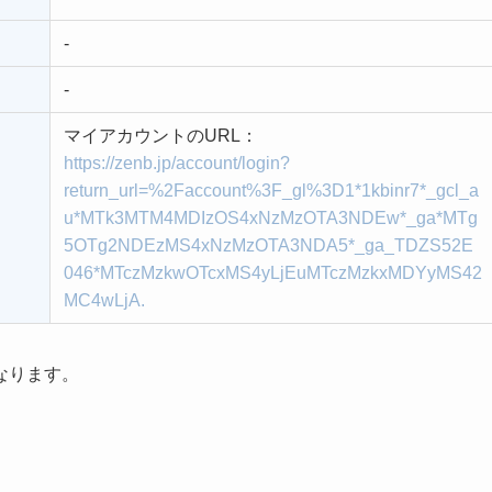
-
-
マイアカウントのURL：
https://zenb.jp/account/login?
return_url=%2Faccount%3F_gl%3D1*1kbinr7*_gcl_a
u*MTk3MTM4MDIzOS4xNzMzOTA3NDEw*_ga*MTg
5OTg2NDEzMS4xNzMzOTA3NDA5*_ga_TDZS52E
046*MTczMzkwOTcxMS4yLjEuMTczMzkxMDYyMS42
MC4wLjA.
なります。
う