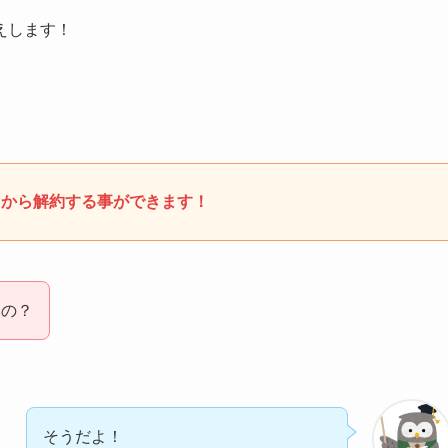
えします！
トから解約する事ができます！
いの？
そうだよ！