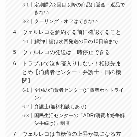
定期購入2回目以降の商品は返金・返品で
なにわサプリ
きない
Sivorune(シボルネ)
クーリング・オフはできない
なぜ解約できない？
ウェルレコを解約する前に確認すること
電話以外に手続きす
解約申請は次回発送の日の10日前まで
る方法ある？
ウェルレコの発送は一時停止できる
ニューZの解約まと
トラブルで泣き寝入りしない！相談先ま
め！電話が繋がらな
とめ【消費者センター・弁護士・国の機
い時の裏ワザ
関】
解約できない？バロ
全国の消費者センター(消費者ホットライ
ニーを電話から解約
ン)
する方法を完全攻略
弁護士(無料相談もあり)
国民生活センターの「ADR(消費者紛争解
決手続き)」制度
ウェルレコは血糖値の上昇が気になる方