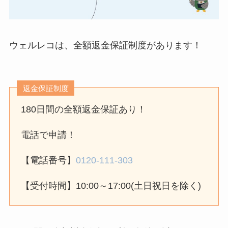
らない時の裏ワザ
なにわサプリ
Sivorune(シボルネ)
ウェルレコは、全額返金保証制度があります！
なぜ解約できない？
電話以外に手続きす
る方法ある？
返金保証制度
180日間の全額返金保証あり！
ニューZの解約まと
め！電話が繋がらな
電話で申請！
い時の裏ワザ
【電話番号】
0120-111-303
解約できない？バロ
ニーを電話から解約
【受付時間】10:00～17:00(土日祝日を除く)
する方法を完全攻略