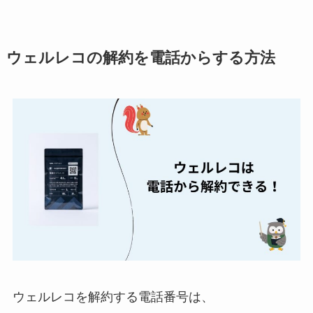
る方法を完全攻略
ミュゼプラチナムの
ウェルレコの解約を電話からする方法
解約方法まとめ！契
約期間が過ぎた場合
どうなる？
レミノの解約方法ま
とめ！最短手続きや
ベストタイミングを
詳しく解説！
ユンス美容液の解約
まとめ！電話が繋が
らない時の裏ワザ
なにわサプリ
ウェルレコを解約する電話番号は、