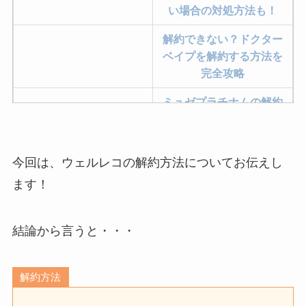
い場合の対処方法も！
解約できない？ドクター
ベイプを解約する方法を
完全攻略
ミュゼプラチナムの解約
方法まとめ！契約期間が
過ぎた場合どうなる？
今回は、ウェルレコの解約方法についてお伝えし
レミノの解約方法まと
め！最短手続きやベスト
ます！
タイミングを詳しく解
説！
結論から言うと・・・
ユンス美容液の解約まと
め！電話が繋がらない時
解約方法
の裏ワザ