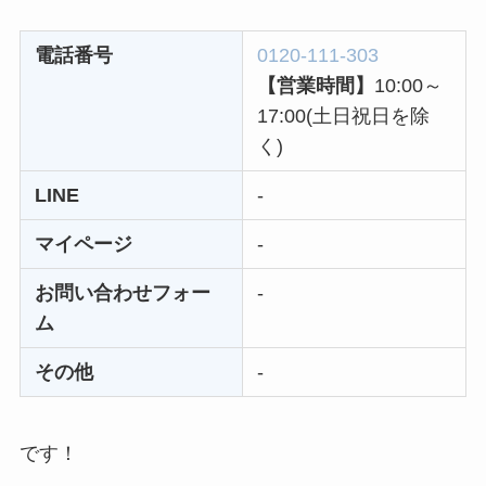
Sivorune(シボルネ)
なぜ解約できない？
電話番号
0120-111-303
電話以外に手続きす
【営業時間】
10:00～
る方法ある？
17:00(土日祝日を除
ニューZの解約まと
く)
め！電話が繋がらな
LINE
-
い時の裏ワザ
マイページ
-
解約できない？バロ
ニーを電話から解約
お問い合わせフォー
-
する方法を完全攻略
ム
その他
-
です！