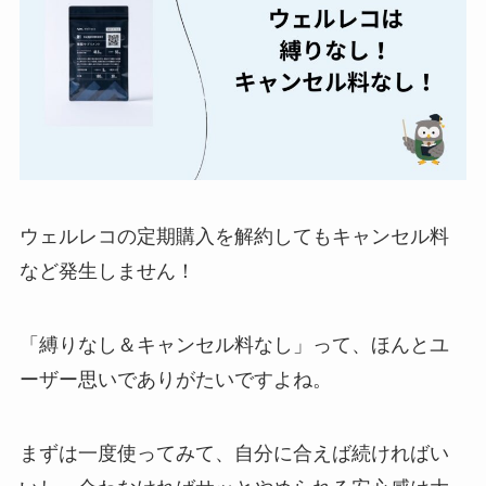
ベストタイミングを
詳しく解説！
ユンス美容液の解約
まとめ！電話が繋が
らない時の裏ワザ
なにわサプリ
Sivorune(シボルネ)
ウェルレコの定期購入を解約してもキャンセル料
なぜ解約できない？
など発生しません！
電話以外に手続きす
る方法ある？
「縛りなし＆キャンセル料なし」って、ほんとユ
ニューZの解約まと
ーザー思いでありがたいですよね。
め！電話が繋がらな
い時の裏ワザ
まずは一度使ってみて、自分に合えば続ければい
解約できない？バロ