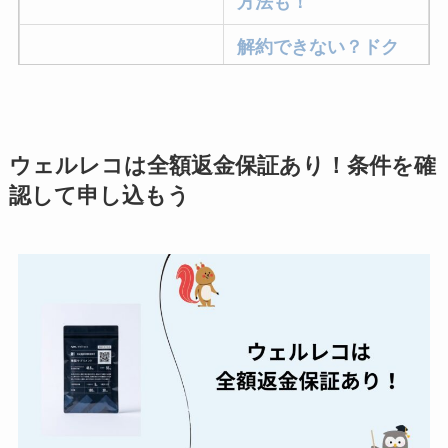
方法も！
解約できない？ドク
ターベイプを解約す
る方法を完全攻略
ミュゼプラチナムの
ウェルレコは全額返金保証あり！条件を確
解約方法まとめ！契
認して申し込もう
約期間が過ぎた場合
どうなる？
レミノの解約方法ま
とめ！最短手続きや
ベストタイミングを
詳しく解説！
ユンス美容液の解約
まとめ！電話が繋が