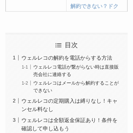
解約できない？ドク
ターベイプを解約す
る方法を完全攻略
ミュゼプラチナムの
目次
解約方法まとめ！契
約期間が過ぎた場合
ウェルレコの解約を電話からする方法
どうなる？
ウェルレコ電話が繋がらない時は直接販
売会社に連絡する
レミノの解約方法ま
とめ！最短手続きや
ウェルレコはメールから解約することが
できない
ベストタイミングを
詳しく解説！
ウェルレコの定期購入は縛りなし！キャ
ンセル料なし
ユンス美容液の解約
ウェルレコは全額返金保証あり！条件を
まとめ！電話が繋が
確認して申し込もう
らない時の裏ワザ