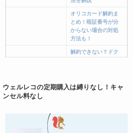
法を解説
オリコカード解約ま
とめ！暗証番号が分
からない場合の対処
方法も！
解約できない？ドク
ターベイプを解約す
る方法を完全攻略
ミュゼプラチナムの
ウェルレコの定期購入は縛りなし！キャ
解約方法まとめ！契
ンセル料なし
約期間が過ぎた場合
どうなる？
レミノの解約方法ま
とめ！最短手続きや