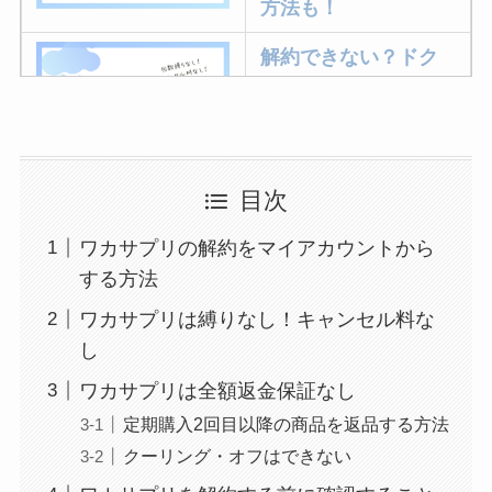
方法も！
解約できない？ドク
ターベイプを解約す
る方法を完全攻略
ミュゼプラチナムの
目次
解約方法まとめ！契
ワカサプリの解約をマイアカウントから
約期間が過ぎた場合
する方法
どうなる？
ワカサプリは縛りなし！キャンセル料な
レミノの解約方法ま
し
とめ！最短手続きや
ワカサプリは全額返金保証なし
ベストタイミングを
定期購入2回目以降の商品を返品する方法
詳しく解説！
クーリング・オフはできない
ユンス美容液の解約