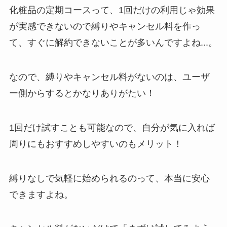
る方法ある？
化粧品の定期コースって、1回だけの利用じゃ効果
ニューZの解約まと
が実感できないので縛りやキャンセル料を作っ
め！電話が繋がらな
て、すぐに解約できないことが多いんですよね...。
い時の裏ワザ
なので、縛りやキャンセル料がないのは、ユーザ
解約できない？バロ
ー側からするとかなりありがたい！
ニーを電話から解約
する方法を完全攻略
1回だけ試すことも可能なので、自分が気に入れば
周りにもおすすめしやすいのもメリット！
縛りなしで気軽に始められるのって、本当に安心
できますよね。