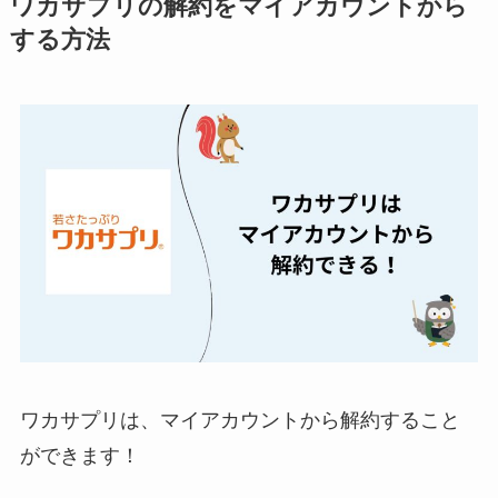
ワカサプリの解約をマイアカウントから
ミュゼプラチナムの
する方法
解約方法まとめ！契
約期間が過ぎた場合
どうなる？
レミノの解約方法ま
とめ！最短手続きや
ベストタイミングを
詳しく解説！
ユンス美容液の解約
まとめ！電話が繋が
らない時の裏ワザ
ワカサプリは、マイアカウントから解約すること
なにわサプリ
ができます！
Sivorune(シボルネ)