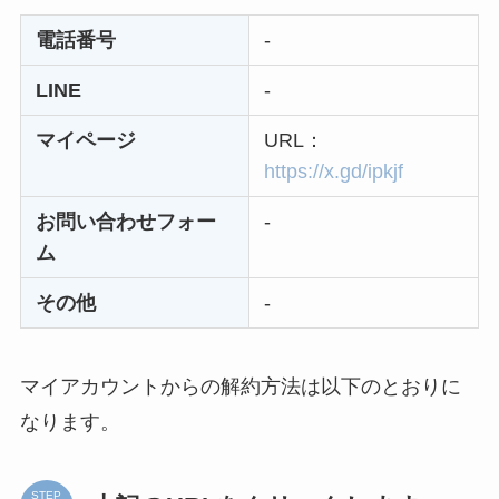
なぜ解約できない？
電話以外に手続きす
電話番号
-
る方法ある？
LINE
-
ニューZの解約まと
マイページ
URL：
め！電話が繋がらな
https://x.gd/ipkjf
い時の裏ワザ
お問い合わせフォー
-
解約できない？バロ
ム
ニーを電話から解約
その他
-
する方法を完全攻略
マイアカウントからの解約方法は以下のとおりに
なります。
STEP