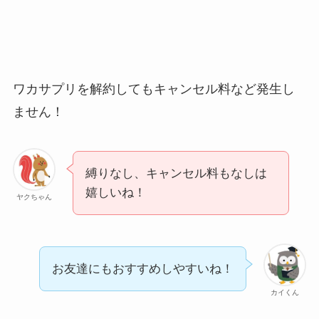
約期間が過ぎた場合
どうなる？
レミノの解約方法ま
とめ！最短手続きや
ワカサプリを解約してもキャンセル料など発生し
ベストタイミングを
ません！
詳しく解説！
ユンス美容液の解約
まとめ！電話が繋が
縛りなし、キャンセル料もなしは
嬉しいね！
らない時の裏ワザ
ヤクちゃん
なにわサプリ
Sivorune(シボルネ)
お友達にもおすすめしやすいね！
なぜ解約できない？
カイくん
電話以外に手続きす