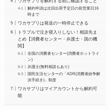
ワカサプリを解約する前に確認すること
まとめ！電話が繋が
解約申請は次回出荷予定日の前営業日16
らない時の裏ワザ
時まで
ワカサプリは発送の一時停止できる
なにわサプリ
トラブルで泣き寝入りしない！相談先ま
Sivorune(シボルネ)
とめ【消費者センター・弁護士・国の機
なぜ解約できない？
関】
電話以外に手続きす
全国の消費者センター(消費者ホットライ
る方法ある？
ン)
ニューZの解約まと
弁護士(無料相談もあり)
め！電話が繋がらな
国民生活センターの「ADR(消費者紛争解
い時の裏ワザ
決手続き)」制度
ワカサプリはマイアカウントから解約可
能
解約できない？バロ
ニーを電話から解約
する方法を完全攻略