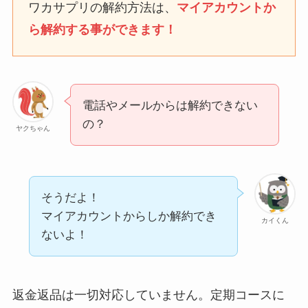
ワカサプリの解約方法は、
マイアカウントか
ら解約する事ができます！
ユンス美容液の解約まと
め！電話が繋がらない時
の裏ワザ
電話やメールからは解約できない
なにわサプリ
の？
ヤクちゃん
Sivorune(シボルネ)なぜ
解約できない？電話以外
に手続きする方法ある？
そうだよ！
ニューZの解約まとめ！
マイアカウントからしか解約でき
カイくん
電話が繋がらない時の裏
ないよ！
ワザ
解約できない？バロニー
返金返品は一切対応していません。定期コースに