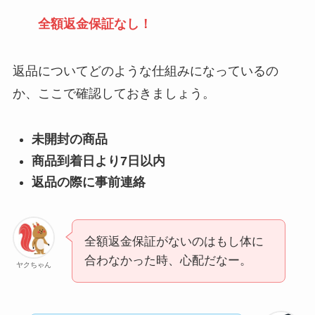
ベストタイミングを
全額返金保証なし！
詳しく解説！
ユンス美容液の解約
返品についてどのような仕組みになっているの
まとめ！電話が繋が
か、ここで確認しておきましょう。
らない時の裏ワザ
未開封の商品
なにわサプリ
商品到着日より7日以内
Sivorune(シボルネ)
返品の際に事前連絡
なぜ解約できない？
電話以外に手続きす
る方法ある？
全額返金保証がないのはもし体に
ニューZの解約まと
合わなかった時、心配だなー。
ヤクちゃん
め！電話が繋がらな
い時の裏ワザ