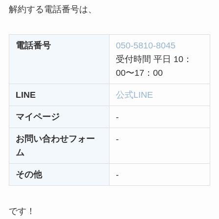
なにわサプリ
解約する電話番号は、
Sivorune(シボルネ)
なぜ解約できない？
電話番号
050-5810-8045
電話以外に手続きす
受付時間 平日 10：
る方法ある？
00〜17：00
ニューZの解約まと
LINE
公式LINE
め！電話が繋がらな
い時の裏ワザ
マイページ
-
お問い合わせフォー
-
解約できない？バロ
ム
ニーを電話から解約
する方法を完全攻略
その他
-
です！