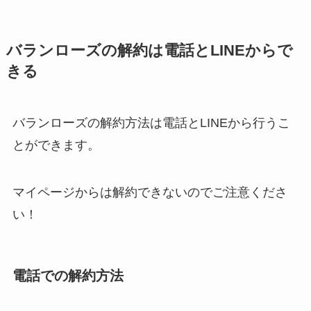
る方法を完全攻略
バランローズの解約は電話とLINEからで
ミュゼプラチナムの
きる
解約方法まとめ！契
約期間が過ぎた場合
どうなる？
バランローズの解約方法は電話とLINEから行うこ
レミノの解約方法ま
とができます。
とめ！最短手続きや
ベストタイミングを
マイページからは解約できないのでご注意くださ
詳しく解説！
い！
ユンス美容液の解約
まとめ！電話が繋が
らない時の裏ワザ
電話での解約方法