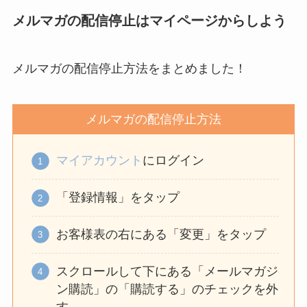
詳しく解説！
メルマガの配信停止はマイページからしよう
ユンス美容液の解約
まとめ！電話が繋が
メルマガの配信停止方法をまとめました！
らない時の裏ワザ
メルマガの配信停止方法
なにわサプリ
Sivorune(シボルネ)
マイアカウント
にログイン
なぜ解約できない？
電話以外に手続きす
「登録情報」をタップ
る方法ある？
お客様表の右にある「変更」をタップ
ニューZの解約まと
め！電話が繋がらな
スクロールして下にある「メールマガジ
い時の裏ワザ
ン購読」の「購読する」のチェックを外