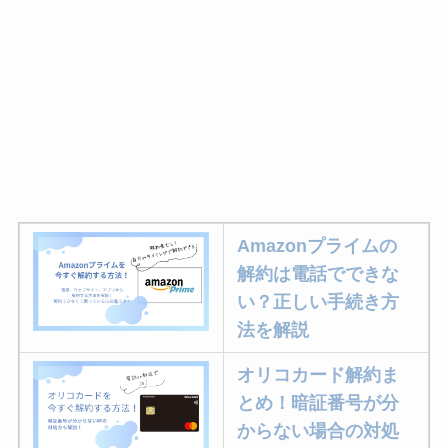
ユンス美容液の解約まと
め！電話が繋がらない時
の裏ワザ
なにわサプリ
Sivorune(シボルネ)なぜ
解約できない？電話以外
Amazonプライムの
に手続きする方法ある？
解約は電話でできな
ニューZの解約まとめ！
い？正しい手続き方
電話が繋がらない時の裏
法を解説
ワザ
オリコカード解約ま
とめ！暗証番号が分
解約できない？バロニー
からない場合の対処