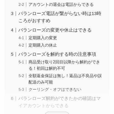
アカウントの退会は電話からできる
まとめ！電話が繋が
らない時の裏ワザ
バランローズ電話が繋がらない時は13時
ころがおすすめ
なにわサプリ
バランローズの変更や休止はできる
Sivorune(シボルネ)
定期購入の変更
なぜ解約できない？
定期購入の休止
電話以外に手続きす
バランローズを解約する時の注意事項
る方法ある？
商品受け取り2回目以降から解約ができ
る！初回は解約不可
ニューZの解約まと
全額返金保証は無し！返品は不良品や誤
め！電話が繋がらな
配送のみ可能
い時の裏ワザ
クーリング・オフはできない
バランローズ解約ができたかの確認はマ
解約できない？バロ
イアカウントからできる
ニーを電話から解約