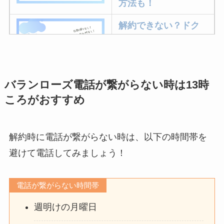
方法も！
解約できない？ドク
ターベイプを解約す
る方法を完全攻略
バランローズ電話が繋がらない時は13時
ミュゼプラチナムの
ころがおすすめ
解約方法まとめ！契
約期間が過ぎた場合
どうなる？
解約時に電話が繋がらない時は、以下の時間帯を
レミノの解約方法ま
避けて電話してみましょう！
とめ！最短手続きや
ベストタイミングを
電話が繋がらない時間帯
詳しく解説！
週明けの月曜日
ユンス美容液の解約