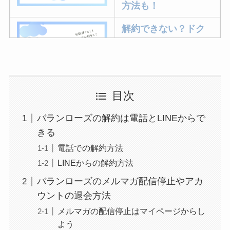
を電話から解約する方法
方法も！
を完全攻略
解約できない？ドク
ターベイプを解約す
る方法を完全攻略
ミュゼプラチナムの
目次
解約方法まとめ！契
バランローズの解約は電話とLINEからで
約期間が過ぎた場合
きる
どうなる？
電話での解約方法
レミノの解約方法ま
LINEからの解約方法
とめ！最短手続きや
バランローズのメルマガ配信停止やアカ
ベストタイミングを
ウントの退会方法
詳しく解説！
メルマガの配信停止はマイページからし
よう
ユンス美容液の解約