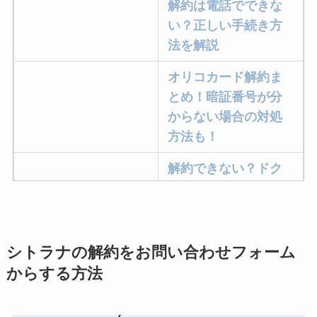
解約は電話でできな
い？正しい手続き方
法を解説
オリコカード解約ま
とめ！暗証番号が分
からない場合の対処
方法も！
解約できない？ドク
ターベイプを解約す
る方法を完全攻略
ミュゼプラチナムの
シトラナの解約をお問い合わせフォーム
解約方法まとめ！契
からする方法
約期間が過ぎた場合
どうなる？