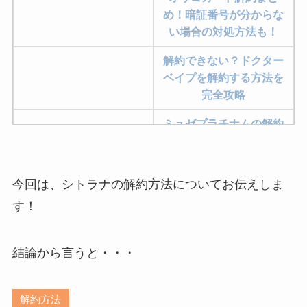
め！暗証番号が分からな
い場合の対処方法も！
解約できない？ドクター
ベイプを解約する方法を
完全攻略
ミュゼプラチナムの解約
方法まとめ！契約期間が
過ぎた場合どうなる？
今回は、シトラナの解約方法についてお伝えしま
レミノの解約方法まと
め！最短手続きやベスト
す！
タイミングを詳しく解
説！
結論から言うと・・・
ユンス美容液の解約まと
め！電話が繋がらない時
解約方法
の裏ワザ