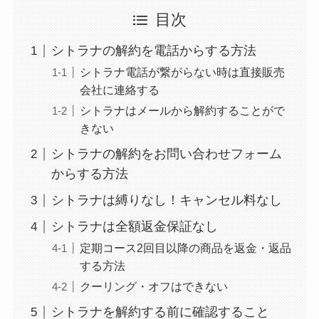
目次
解約方法まとめ！契
約期間が過ぎた場合
シトラナの解約を電話からする方法
どうなる？
シトラナ電話が繋がらない時は直接販売
会社に連絡する
レミノの解約方法ま
とめ！最短手続きや
シトラナはメールから解約することがで
きない
ベストタイミングを
詳しく解説！
シトラナの解約をお問い合わせフォーム
からする方法
ユンス美容液の解約
シトラナは縛りなし！キャンセル料なし
まとめ！電話が繋が
らない時の裏ワザ
シトラナは全額返金保証なし
定期コース2回目以降の商品を返金・返品
なにわサプリ
する方法
Sivorune(シボルネ)
クーリング・オフはできない
なぜ解約できない？
シトラナを解約する前に確認すること
電話以外に手続きす