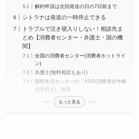
解約申請は次回発送の日の7日前まで
る方法ある？
シトラナは発送の一時停止できる
ニューZの解約まと
トラブルで泣き寝入りしない！相談先ま
め！電話が繋がらな
とめ【消費者センター・弁護士・国の機
い時の裏ワザ
関】
解約できない？バロ
全国の消費者センター(消費者ホットライ
ニーを電話から解約
ン)
する方法を完全攻略
弁護士(無料相談もあり)
国民生活センターの「ADR(消費者紛争解
決手続き)」制度
もっと見る