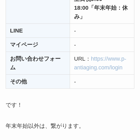
め！電話が繋がらな
18:00「年末年始：休
い時の裏ワザ
み」
解約できない？バロ
LINE
-
ニーを電話から解約
マイページ
-
する方法を完全攻略
お問い合わせフォー
URL：
https://www.p-
ム
antiaging.com/login
その他
-
です！
年末年始以外は、繋がります。