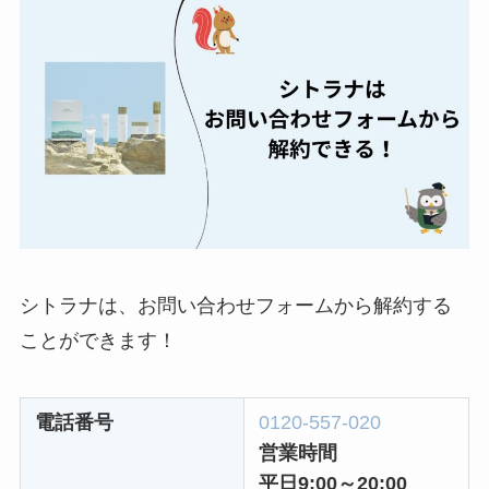
レミノの解約方法ま
とめ！最短手続きや
ベストタイミングを
詳しく解説！
ユンス美容液の解約
まとめ！電話が繋が
らない時の裏ワザ
なにわサプリ
Sivorune(シボルネ)
シトラナは、お問い合わせフォームから解約する
なぜ解約できない？
ことができます！
電話以外に手続きす
る方法ある？
電話番号
0120-557-020
ニューZの解約まと
営業時間
め！電話が繋がらな
平日9:00～20:00