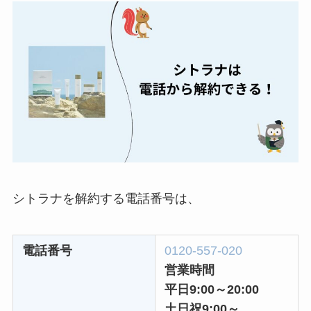
どうなる？
レミノの解約方法ま
とめ！最短手続きや
ベストタイミングを
詳しく解説！
ユンス美容液の解約
まとめ！電話が繋が
らない時の裏ワザ
なにわサプリ
シトラナを解約する電話番号は、
Sivorune(シボルネ)
なぜ解約できない？
電話番号
0120-557-020
電話以外に手続きす
営業時間
る方法ある？
平日9:00～20:00
ニューZの解約まと
土日祝9:00～