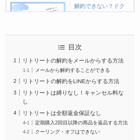
解約できない？ドク
ターベイプを解約す
る方法を完全攻略
ミュゼプラチナムの
目次
解約方法まとめ！契
リトリートの解約をメールからする方法
約期間が過ぎた場合
メールから解約することができる
どうなる？
リトリートの解約をLINEからする方法
レミノの解約方法ま
リトリートは縛りなし！キャンセル料な
とめ！最短手続きや
し
ベストタイミングを
詳しく解説！
リトリートは全額返金保証なし
定期購入2回目以降の商品を返品する方法
ユンス美容液の解約
クーリング・オフはできない
まとめ！電話が繋が