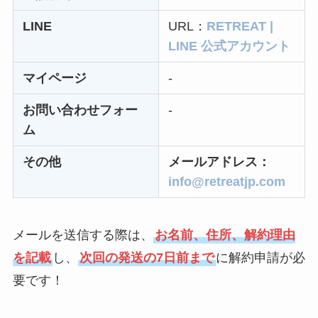
なぜ解約できない？
LINE
URL：
RETREAT |
電話以外に手続きす
LINE 公式アカウント
る方法ある？
マイページ
-
ニューZの解約まと
め！電話が繋がらな
お問い合わせフォー
-
い時の裏ワザ
ム
その他
メールアドレス：
解約できない？バロ
info@retreatjp.com
ニーを電話から解約
する方法を完全攻略
メールを送信する際は、
お名前、住所、解約理由
を記載
し、
次回の発送の7日前まで
に解約申請が必
要です！