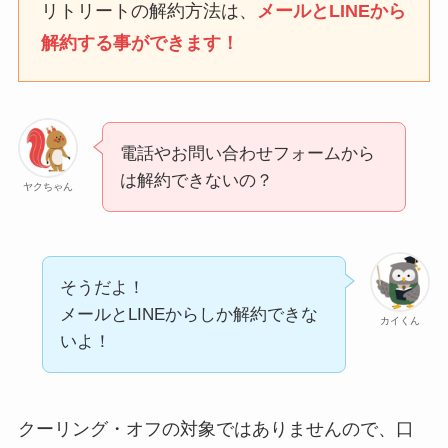
リトリートの解約方法は、
メールとLINEから
解約する事ができます！
ユンス美容液の解約まと
め！電話が繋がらない時
の裏ワザ
電話やお問い合わせフォームから
なにわサプリ
は解約できないの？
ヤクちゃん
Sivorune(シボルネ)なぜ
解約できない？電話以外
に手続きする方法ある？
そうだよ！
ニューZの解約まとめ！
メールとLINEからしか解約できな
カイくん
電話が繋がらない時の裏
いよ！
ワザ
解約できない？バロニー
クーリング・オフの対象ではありませんので、口