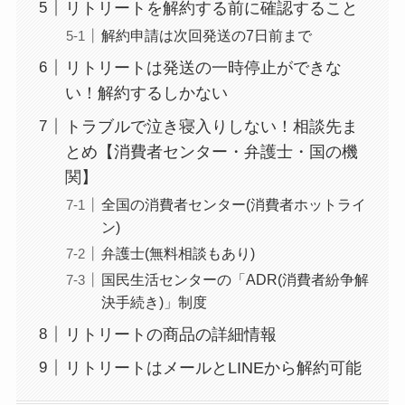
リトリートを解約する前に確認すること
らない時の裏ワザ
解約申請は次回発送の7日前まで
リトリートは発送の一時停止ができな
なにわサプリ
い！解約するしかない
Sivorune(シボルネ)
なぜ解約できない？
トラブルで泣き寝入りしない！相談先ま
電話以外に手続きす
とめ【消費者センター・弁護士・国の機
る方法ある？
関】
全国の消費者センター(消費者ホットライ
ニューZの解約まと
ン)
め！電話が繋がらな
弁護士(無料相談もあり)
い時の裏ワザ
国民生活センターの「ADR(消費者紛争解
決手続き)」制度
解約できない？バロ
リトリートの商品の詳細情報
ニーを電話から解約
リトリートはメールとLINEから解約可能
する方法を完全攻略