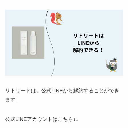
解約方法まとめ！契
約期間が過ぎた場合
どうなる？
レミノの解約方法ま
とめ！最短手続きや
ベストタイミングを
詳しく解説！
ユンス美容液の解約
まとめ！電話が繋が
らない時の裏ワザ
リトリートは、公式LINEから解約することができ
ます！
なにわサプリ
Sivorune(シボルネ)
公式LINEアカウントはこちら↓↓
なぜ解約できない？
電話以外に手続きす