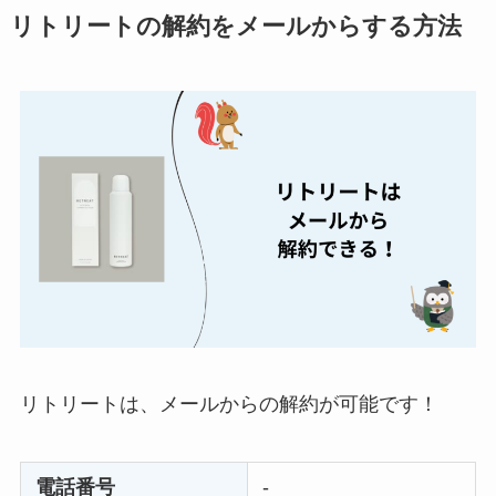
リトリートの解約をメールからする方法
ミュゼプラチナムの
解約方法まとめ！契
約期間が過ぎた場合
どうなる？
レミノの解約方法ま
とめ！最短手続きや
ベストタイミングを
詳しく解説！
ユンス美容液の解約
まとめ！電話が繋が
らない時の裏ワザ
リトリートは、メールからの解約が可能です！
なにわサプリ
Sivorune(シボルネ)
電話番号
-