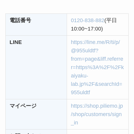
約期間が過ぎた場合
どうなる？
電話番号
0120-838-882
(平日
レミノの解約方法ま
10:00~17:00)
とめ！最短手続きや
LINE
https://line.me/R/ti/p/
ベストタイミングを
@955uldtf?
詳しく解説！
from=page&liff.referre
ユンス美容液の解約
r=https%3A%2F%2Fk
まとめ！電話が繋が
aiyaku-
らない時の裏ワザ
lab.jp%2F&searchId=
955uldtf
なにわサプリ
マイページ
https://shop.piliemo.jp
Sivorune(シボルネ)
/shop/customers/sign
なぜ解約できない？
_in
電話以外に手続きす