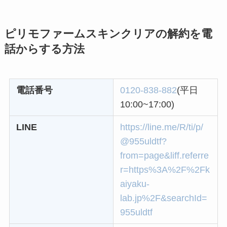
る方法を完全攻略
ピリモファームスキンクリアの解約を電
ミュゼプラチナムの
話からする方法
解約方法まとめ！契
約期間が過ぎた場合
どうなる？
電話番号
0120-838-882
(平日
レミノの解約方法ま
10:00~17:00)
とめ！最短手続きや
LINE
https://line.me/R/ti/p/
ベストタイミングを
@955uldtf?
詳しく解説！
from=page&liff.referre
ユンス美容液の解約
r=https%3A%2F%2Fk
まとめ！電話が繋が
aiyaku-
らない時の裏ワザ
lab.jp%2F&searchId=
955uldtf