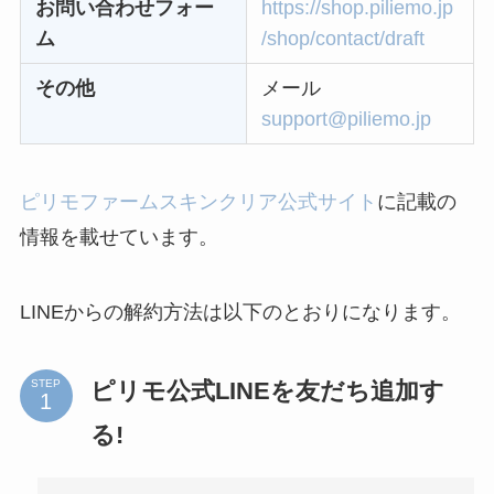
お問い合わせフォー
https://shop.piliemo.jp
る方法ある？
ム
/shop/contact/draft
ニューZの解約まと
その他
メール
め！電話が繋がらな
support@piliemo.jp
い時の裏ワザ
解約できない？バロ
ピリモファームスキンクリア公式サイト
に記載の
ニーを電話から解約
情報を載せています。
する方法を完全攻略
LINEからの解約方法は以下のとおりになります。
ピリモ公式LINEを友だち追加す
STEP
る!