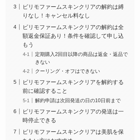
ユンス美容液の解約
ピリモファームスキンクリアの解約は縛
まとめ！電話が繋が
りなし！キャンセル料なし
らない時の裏ワザ
ピリモファームスキンクリアの解約は全
額返金保証あり！条件を確認して申し込
なにわサプリ
もう
Sivorune(シボルネ)
定期購入2回目以降の商品は返金・返品で
なぜ解約できない？
きない
電話以外に手続きす
クーリング・オフはできない
る方法ある？
ピリモファームスキンクリアを解約する
前に確認すること
ニューZの解約まと
解約申請は次回発送の日の10日前まで
め！電話が繋がらな
い時の裏ワザ
ピリモファームスキンクリアの発送は一
時停止できる
ピリモファームスキンクリアは美肌を保
解約できない？バロ