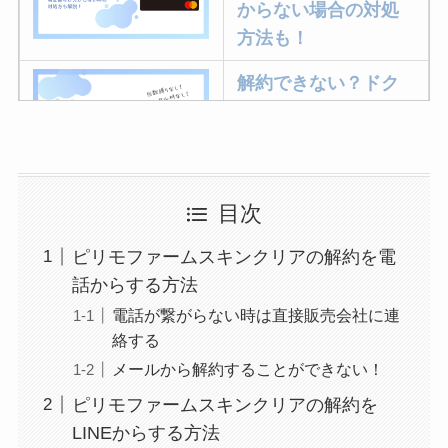
からない場合の対処
方法も！
解約できない？ドク
ターベイプを解約す
る方法を完全攻略
ミュゼプラチナムの
目次
解約方法まとめ！契
ピリモファームスキンクリアの解約を電
約期間が過ぎた場合
話からする方法
どうなる？
電話が繋がらない時は直接販売会社に連
レミノの解約方法ま
絡する
とめ！最短手続きや
メールから解約することができない！
ベストタイミングを
ピリモファームスキンクリアの解約を
詳しく解説！
LINEからする方法