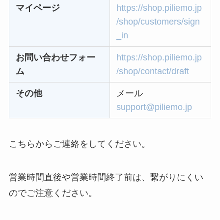
なにわサプリ
マイページ
https://shop.piliemo.jp
Sivorune(シボルネ)
/shop/customers/sign
なぜ解約できない？
_in
電話以外に手続きす
お問い合わせフォー
https://shop.piliemo.jp
る方法ある？
ム
/shop/contact/draft
ニューZの解約まと
その他
メール
め！電話が繋がらな
support@piliemo.jp
い時の裏ワザ
解約できない？バロ
こちらからご連絡をしてください。
ニーを電話から解約
する方法を完全攻略
営業時間直後や営業時間終了前は、繋がりにくい
のでご注意ください。