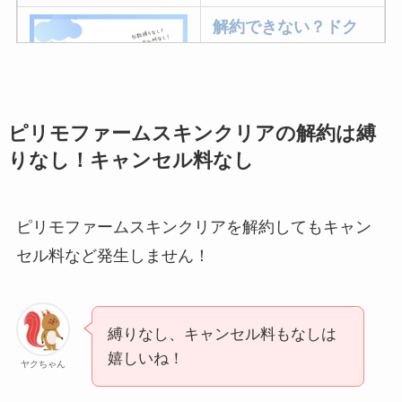
解約できない？ドク
ターベイプを解約す
る方法を完全攻略
ピリモファームスキンクリアの解約は縛
ミュゼプラチナムの
りなし！キャンセル料なし
解約方法まとめ！契
約期間が過ぎた場合
どうなる？
ピリモファームスキンクリアを解約してもキャン
レミノの解約方法ま
セル料など発生しません！
とめ！最短手続きや
ベストタイミングを
詳しく解説！
縛りなし、キャンセル料もなしは
嬉しいね！
ヤクちゃん
ユンス美容液の解約
まとめ！電話が繋が