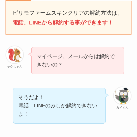
タイミングを詳しく解
説！
ピリモファームスキンクリアの解約方法は、
電話、LINEから解約する事ができます！
ユンス美容液の解約まと
め！電話が繋がらない時
の裏ワザ
マイページ、メールからは解約で
なにわサプリ
きないの？
ヤクちゃん
Sivorune(シボルネ)なぜ
解約できない？電話以外
に手続きする方法ある？
そうだよ！
ニューZの解約まとめ！
電話、LINEのみしか解約できない
カイくん
電話が繋がらない時の裏
よ！
ワザ