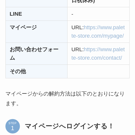
日祝休み)
い時の裏ワザ
LINE
-
解約できない？バロ
マイページ
URL:
https://www.palet
ニーを電話から解約
te-store.com/mypage/
する方法を完全攻略
お問い合わせフォー
URL:
https://www.palet
ム
te-store.com/contact/
その他
マイページからの解約方法は以下のとおりになり
ます。
STEP
マイページへログインする！