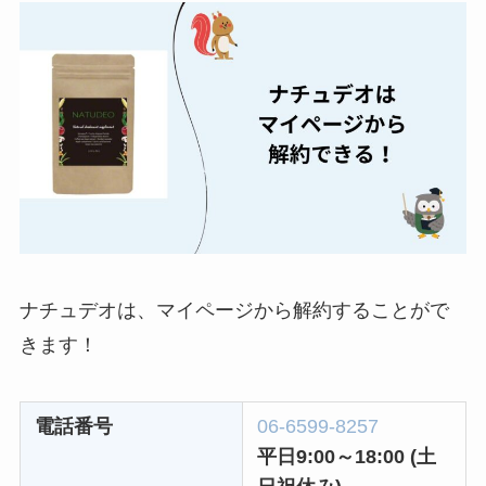
レミノの解約方法ま
とめ！最短手続きや
ベストタイミングを
詳しく解説！
ユンス美容液の解約
まとめ！電話が繋が
らない時の裏ワザ
なにわサプリ
Sivorune(シボルネ)
ナチュデオは、マイページから解約することがで
なぜ解約できない？
きます！
電話以外に手続きす
る方法ある？
電話番号
06-6599-8257
ニューZの解約まと
平日9:00～18:00
(土
め！電話が繋がらな