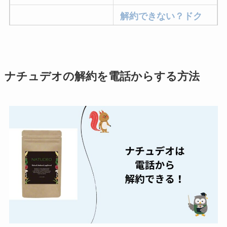
解約できない？ドク
ターベイプを解約す
る方法を完全攻略
ミュゼプラチナムの
ナチュデオの解約を電話からする方法
解約方法まとめ！契
約期間が過ぎた場合
どうなる？
レミノの解約方法ま
とめ！最短手続きや
ベストタイミングを
詳しく解説！
ユンス美容液の解約
まとめ！電話が繋が
らない時の裏ワザ