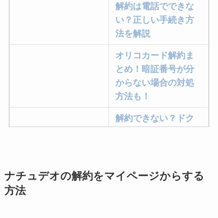
解約は電話でできな
い？正しい手続き方
法を解説
オリコカード解約ま
とめ！暗証番号が分
からない場合の対処
方法も！
解約できない？ドク
ターベイプを解約す
る方法を完全攻略
ミュゼプラチナムの
ナチュデオの解約をマイページからする
解約方法まとめ！契
方法
約期間が過ぎた場合
どうなる？