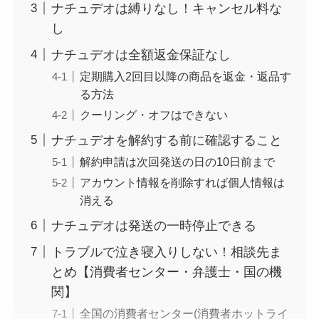
ナチュデオは縛りなし！キャンセル料な
まとめ！電話が繋が
し
らない時の裏ワザ
ナチュデオは全額返金保証なし
なにわサプリ
定期購入2回目以降の商品を返金・返品す
Sivorune(シボルネ)
る方法
なぜ解約できない？
クーリング・オフはできない
電話以外に手続きす
ナチュデオを解約する前に確認すること
る方法ある？
解約申請は次回発送の日の10日前まで
ニューZの解約まと
アカウント情報を削除すれば個人情報は
め！電話が繋がらな
消える
い時の裏ワザ
ナチュデオは発送の一時停止できる
解約できない？バロ
トラブルで泣き寝入りしない！相談先ま
ニーを電話から解約
とめ【消費者センター・弁護士・国の機
する方法を完全攻略
関】
全国の消費者センター(消費者ホットライ