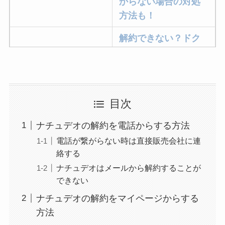
からない場合の対処
方法も！
解約できない？ドク
ターベイプを解約す
る方法を完全攻略
ミュゼプラチナムの
目次
解約方法まとめ！契
約期間が過ぎた場合
ナチュデオの解約を電話からする方法
どうなる？
電話が繋がらない時は直接販売会社に連
絡する
レミノの解約方法ま
とめ！最短手続きや
ナチュデオはメールから解約することが
できない
ベストタイミングを
詳しく解説！
ナチュデオの解約をマイページからする
方法
ユンス美容液の解約