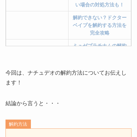
い場合の対処方法も！
解約できない？ドクター
ベイプを解約する方法を
完全攻略
ミュゼプラチナムの解約
方法まとめ！契約期間が
過ぎた場合どうなる？
今回は、ナチュデオの解約方法についてお伝えし
レミノの解約方法まと
め！最短手続きやベスト
ます！
タイミングを詳しく解
説！
結論から言うと・・・
ユンス美容液の解約まと
め！電話が繋がらない時
解約方法
の裏ワザ