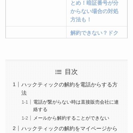
とめ！暗証番号が分
からない場合の対処
方法も！
解約できない？ドク
ターベイプを解約す
る方法を完全攻略
ミュゼプラチナムの
目次
解約方法まとめ！契
約期間が過ぎた場合
ハックティックの解約を電話からする方
どうなる？
法
レミノの解約方法ま
電話が繋がらない時は直接販売会社に連
絡する
とめ！最短手続きや
ベストタイミングを
メールから解約することができない
詳しく解説！
ハックティックの解約をマイページから