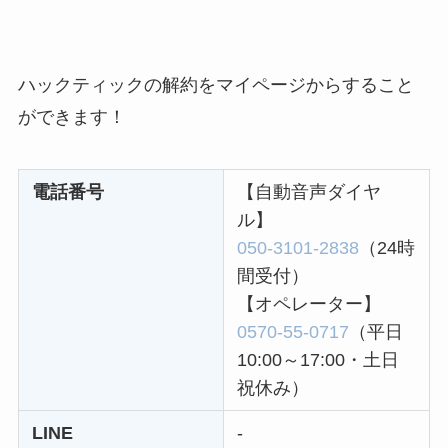
レミノの解約方法ま
とめ！最短手続きや
ベストタイミングを
ハックティックの解約をマイページからすること
詳しく解説！
ができます！
ユンス美容液の解約
まとめ！電話が繋が
電話番号
【自動音声ダイヤ
らない時の裏ワザ
ル】
050-3101-2838
（24時
なにわサプリ
間受付）
Sivorune(シボルネ)
【オペレーター】
なぜ解約できない？
0570-55-0717
（平日
電話以外に手続きす
10:00～17:00・土日
る方法ある？
祝休み）
ニューZの解約まと
LINE
-
め！電話が繋がらな