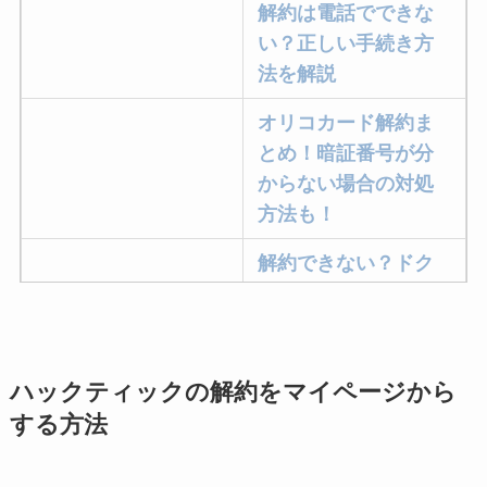
解約は電話でできな
い？正しい手続き方
法を解説
オリコカード解約ま
とめ！暗証番号が分
からない場合の対処
方法も！
解約できない？ドク
ターベイプを解約す
る方法を完全攻略
ミュゼプラチナムの
ハックティックの解約をマイページから
解約方法まとめ！契
する方法
約期間が過ぎた場合
どうなる？