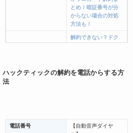
とめ！暗証番号が分
からない場合の対処
方法も！
解約できない？ドク
ターベイプを解約す
る方法を完全攻略
ミュゼプラチナムの
ハックティックの解約を電話からする方
解約方法まとめ！契
法
約期間が過ぎた場合
どうなる？
レミノの解約方法ま
とめ！最短手続きや
ベストタイミングを
電話番号
【自動音声ダイヤ
詳しく解説！