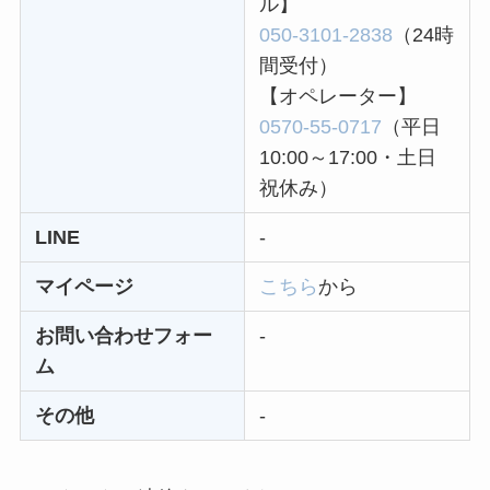
ル】
050-3101-2838
（24時
ユンス美容液の解約
間受付）
まとめ！電話が繋が
【オペレーター】
らない時の裏ワザ
0570-55-0717
（平日
なにわサプリ
10:00～17:00・土日
Sivorune(シボルネ)
祝休み）
なぜ解約できない？
LINE
-
電話以外に手続きす
る方法ある？
マイページ
こちら
から
ニューZの解約まと
お問い合わせフォー
-
め！電話が繋がらな
ム
い時の裏ワザ
その他
-
解約できない？バロ
ニーを電話から解約