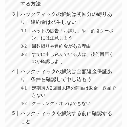
する方法
ユンス美容液の解約
ハックティックの解約は初回分の縛りあ
まとめ！電話が繋が
り！違約金は発生しない！
らない時の裏ワザ
ネットの広告「お試し」や「割引クーポ
なにわサプリ
ン」には注意しよう
Sivorune(シボルネ)
回数縛りや違約金がある理由
なぜ解約できない？
すでに申し込んでいる人は、後何回届く
電話以外に手続きす
のか確認しよう
る方法ある？
ハックティックの解約は全額返金保証あ
り！条件を確認して申し込もう
ニューZの解約まと
め！電話が繋がらな
定期購入2回目以降の商品は返金・返品で
きない
い時の裏ワザ
クーリング・オフはできない
解約できない？バロ
ハックティックを解約する前に確認する
ニーを電話から解約
こと
する方法を完全攻略