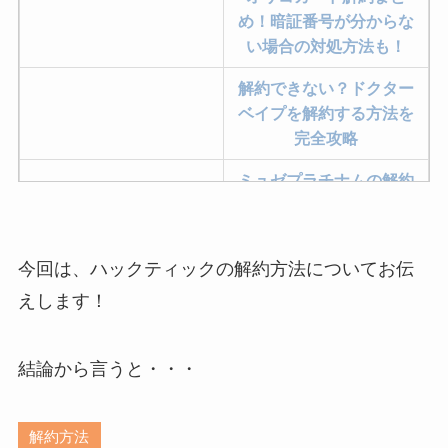
め！暗証番号が分からな
い場合の対処方法も！
解約できない？ドクター
ベイプを解約する方法を
完全攻略
ミュゼプラチナムの解約
方法まとめ！契約期間が
過ぎた場合どうなる？
今回は、ハックティックの解約方法についてお伝
レミノの解約方法まと
め！最短手続きやベスト
えします！
タイミングを詳しく解
説！
結論から言うと・・・
ユンス美容液の解約まと
め！電話が繋がらない時
解約方法
の裏ワザ