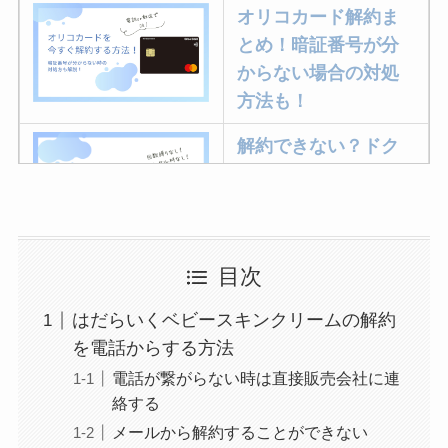
オリコカード解約ま
とめ！暗証番号が分
からない場合の対処
方法も！
解約できない？ドク
ターベイプを解約す
る方法を完全攻略
ミュゼプラチナムの
目次
解約方法まとめ！契
はだらいくベビースキンクリームの解約
約期間が過ぎた場合
を電話からする方法
どうなる？
電話が繋がらない時は直接販売会社に連
レミノの解約方法ま
絡する
とめ！最短手続きや
メールから解約することができない