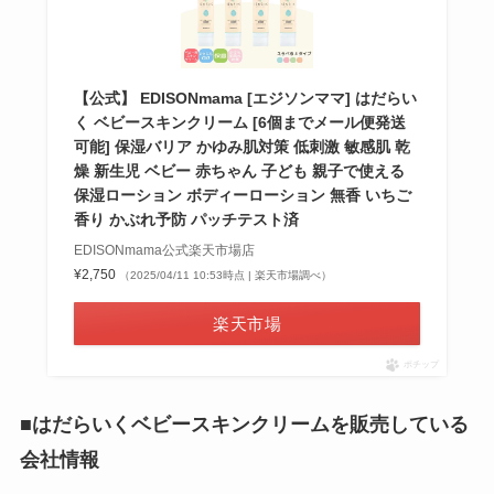
【公式】 EDISONmama [エジソンママ] はだらい
く ベビースキンクリーム [6個までメール便発送
可能] 保湿バリア かゆみ肌対策 低刺激 敏感肌 乾
燥 新生児 ベビー 赤ちゃん 子ども 親子で使える
保湿ローション ボディーローション 無香 いちご
香り かぶれ予防 パッチテスト済
EDISONmama公式楽天市場店
¥2,750
（2025/04/11 10:53時点 | 楽天市場調べ）
楽天市場
ポチップ
■はだらいくベビースキンクリームを販売している
会社情報