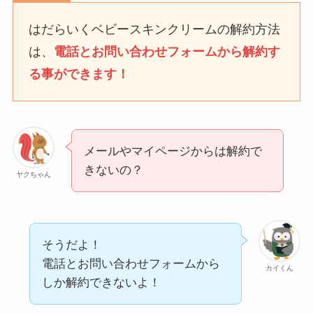
タイミングを詳しく解
説！
はだらいくベビースキンクリームの解約方法
は、
電話とお問い合わせフォームから解約す
ユンス美容液の解約まと
る事ができます！
め！電話が繋がらない時
の裏ワザ
なにわサプリ
メールやマイページからは解約で
Sivorune(シボルネ)なぜ
きないの？
ヤクちゃん
解約できない？電話以外
に手続きする方法ある？
ニューZの解約まとめ！
そうだよ！
電話が繋がらない時の裏
電話とお問い合わせフォームから
ワザ
カイくん
しか解約できないよ！