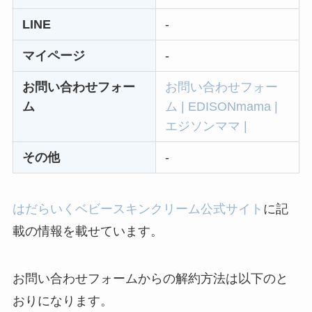
LINE
-
なにわサプリ
Sivorune(シボルネ)
マイページ
-
なぜ解約できない？
お問い合わせフォー
お問い合わせフォー
電話以外に手続きす
ム
ム | EDISONmama |
る方法ある？
エジソンママ |
ニューZの解約まと
その他
-
め！電話が繋がらな
い時の裏ワザ
はだらいくベビースキンクリーム公式サイト
に記
解約できない？バロ
載の情報を載せています。
ニーを電話から解約
する方法を完全攻略
お問い合わせフォームからの解約方法は以下のと
おりになります。