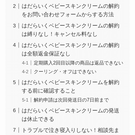
ベストタイミングを
はだらいくベビースキンクリームの解約
詳しく解説！
をお問い合わせフォームからする方法
ユンス美容液の解約
はだらいくベビースキンクリームの解約
まとめ！電話が繋が
は縛りなし！キャンセル料なし
らない時の裏ワザ
はだらいくベビースキンクリームの解約
は全額返金保証なし
なにわサプリ
定期購入2回目以降の商品は返品できない
Sivorune(シボルネ)
クーリング・オフはできない
なぜ解約できない？
はだらいくベビースキンクリームを解約
電話以外に手続きす
する前に確認すること
る方法ある？
解約申請は次回発送日の7日前まで
ニューZの解約まと
はだらいくベビースキンクリームの発送
め！電話が繋がらな
は休止できる
い時の裏ワザ
トラブルで泣き寝入りしない！相談先ま