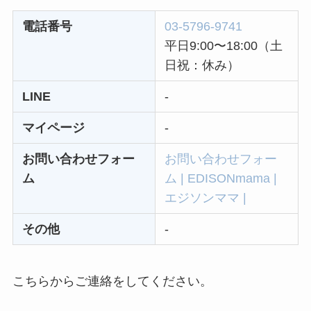
とめ！最短手続きや
電話番号
03-5796-9741
ベストタイミングを
平日9:00〜18:00（土
詳しく解説！
日祝：休み）
ユンス美容液の解約
LINE
-
まとめ！電話が繋が
らない時の裏ワザ
マイページ
-
お問い合わせフォー
お問い合わせフォー
なにわサプリ
ム
ム | EDISONmama |
Sivorune(シボルネ)
エジソンママ |
なぜ解約できない？
その他
-
電話以外に手続きす
る方法ある？
ニューZの解約まと
こちらからご連絡をしてください。
め！電話が繋がらな