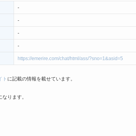
-
-
-
-
https://emerire.com/chat/html/ass/?sno=1&asid=5
イト
に記載の情報を載せています。
になります。