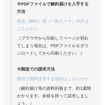
※PDFファイルで解約届けを入手する
方法
なにわサプリ
Sivorune(シボルネ)
脱会（解約）届（一般カード）PDFは
なぜ解約できない？
こちらから
電話以外に手続きす
（ブラウザから印刷してページが切れ
る方法ある？
てしまう場合は、PDFファイルをダウ
ニューZの解約まと
ンロードしてから印刷ください。）
め！電話が繋がらな
い時の裏ワザ
※郵送での請求方法
郵送で資料請求する場合はこちらから
解約できない？バロ
ニーを電話から解約
（解約届け等の資料到着まで、約1週間
する方法を完全攻略
かかります。余裕を持って請求しまし
ょう。）