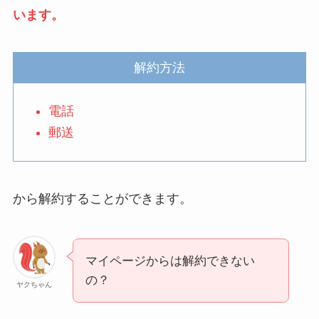
タイミングを詳しく解
います。
説！
ユンス美容液の解約まと
解約方法
め！電話が繋がらない時
の裏ワザ
電話
郵送
なにわサプリ
Sivorune(シボルネ)なぜ
解約できない？電話以外
から解約することができます。
に手続きする方法ある？
ニューZの解約まとめ！
電話が繋がらない時の裏
マイページからは解約できない
ワザ
の？
ヤクちゃん