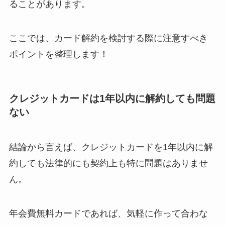
とめ！最短手続きや
ることがあります。
ベストタイミングを
詳しく解説！
ここでは、カード解約を検討する際に注意すべき
ユンス美容液の解約
ポイントを整理します！
まとめ！電話が繋が
らない時の裏ワザ
クレジットカードは1年以内に解約しても問題
ない
なにわサプリ
Sivorune(シボルネ)
なぜ解約できない？
結論から言えば、クレジットカードを1年以内に解
電話以外に手続きす
約しても法律的にも契約上も特に問題はありませ
る方法ある？
ん。
ニューZの解約まと
め！電話が繋がらな
年会費無料カードであれば、気軽に作って合わな
い時の裏ワザ