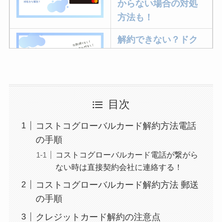
からない場合の対処
方法も！
解約できない？ドク
ターベイプを解約す
る方法を完全攻略
ミュゼプラチナムの
目次
解約方法まとめ！契
コストコグローバルカード解約方法電話
約期間が過ぎた場合
の手順
どうなる？
コストコグローバルカード電話が繋がら
レミノの解約方法ま
ない時は直接契約会社に連絡する！
とめ！最短手続きや
コストコグローバルカード解約方法 郵送
ベストタイミングを
の手順
詳しく解説！
クレジットカード解約の注意点