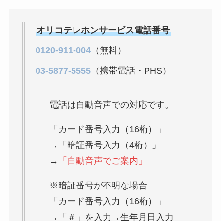
ベストタイミングを
詳しく解説！
オリコテレホンサービス電話番号
ユンス美容液の解約
0120-911-004
（無料）
まとめ！電話が繋が
03-5877-5555
（携帯電話・PHS）
らない時の裏ワザ
電話は自動音声での対応です。
なにわサプリ
Sivorune(シボルネ)
「カード番号入力（16桁）」
なぜ解約できない？
→「暗証番号入力（4桁）」
電話以外に手続きす
→
「自動音声でご案内」
る方法ある？
ニューZの解約まと
※暗証番号が不明な場合
め！電話が繋がらな
「カード番号入力（16桁）」
い時の裏ワザ
→「＃」を入力→生年月日入力