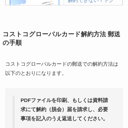
解約できない？ドク
ターベイプを解約す
る方法を完全攻略
コストコグローバルカード解約方法 郵送
ミュゼプラチナムの
の手順
解約方法まとめ！契
約期間が過ぎた場合
どうなる？
コストコグローバルカードの郵送での解約方法は
レミノの解約方法ま
以下のとおりになります。
とめ！最短手続きや
ベストタイミングを
詳しく解説！
PDFファイルを印刷、もしくは資料請
求にて解約（脱会）届を請求し、必要
ユンス美容液の解約
まとめ！電話が繋が
事項を記入のうえ返送してください。
らない時の裏ワザ