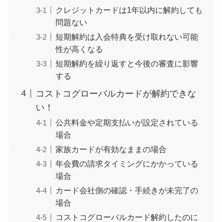
ユンス美容液の解約
クレジットカードは1年以内に解約しても
まとめ！電話が繋が
問題ない
らない時の裏ワザ
短期解約は入会特典を受け取れない可能
性が高くなる
短期解約を繰り返すと今後の審査に影響
なにわサプリ
する
Sivorune(シボルネ)
コストコグローバルカードが解約できな
なぜ解約できない？
い！
電話以外に手続きす
公共料金や定期支払いが設定されている
る方法ある？
場合
ニューZの解約まと
家族カードが有効なままの場合
め！電話が繋がらな
年会費の請求タイミングにかかっている
い時の裏ワザ
場合
カード会社側の確認・手続きが未完了の
場合
解約できない？バロ
コストコグローバルカード解約したのに
ニーを電話から解約