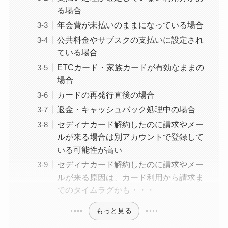
なにわサプリ
る場合
Sivorune(シボルネ)
年会費が未払いのままになっている場合
なぜ解約できない？
公共料金やサブスクの支払いに設定され
電話以外に手続きす
ている場合
る方法ある？
ETCカード・家族カードが有効なままの
場合
ニューZの解約まと
カードの再発行直後の場合
め！電話が繋がらな
返金・キャッシュバック処理中の場合
い時の裏ワザ
セディナカード解約したのに請求やメー
ルが来る場合は別アカウントで登録して
解約できない？バロ
いる可能性が高い
ニーを電話から解約
セディナカード解約したのに請求やメー
する方法を完全攻略
ルが来る原因は、カード利用から請求ま
でのタイムラグかも・・・
もっと見る