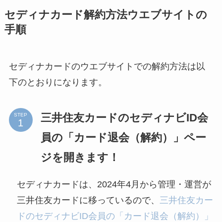
セディナカード解約方法ウエブサイトの
ミュゼプラチナムの
手順
解約方法まとめ！契
約期間が過ぎた場合
どうなる？
セディナカードのウエブサイトでの解約方法は以
レミノの解約方法ま
下のとおりになります。
とめ！最短手続きや
ベストタイミングを
三井住友カードのセディナビID会
STEP
詳しく解説！
員の「カード退会（解約）」ペー
ユンス美容液の解約
ジを開きます！
まとめ！電話が繋が
らない時の裏ワザ
セディナカードは、2024年4月から管理・運営が
三井住友カードに移っているので、
三井住友カー
なにわサプリ
ドのセディナビID会員の「カード退会（解約）」
Sivorune(シボルネ)