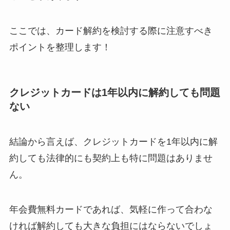
ベストタイミングを
詳しく解説！
ここでは、カード解約を検討する際に注意すべき
ユンス美容液の解約
ポイントを整理します！
まとめ！電話が繋が
らない時の裏ワザ
クレジットカードは1年以内に解約しても問題
ない
なにわサプリ
Sivorune(シボルネ)
なぜ解約できない？
結論から言えば、クレジットカードを1年以内に解
電話以外に手続きす
約しても法律的にも契約上も特に問題はありませ
る方法ある？
ん。
ニューZの解約まと
め！電話が繋がらな
年会費無料カードであれば、気軽に作って合わな
い時の裏ワザ
ければ解約しても大きな負担にはならないでしょ