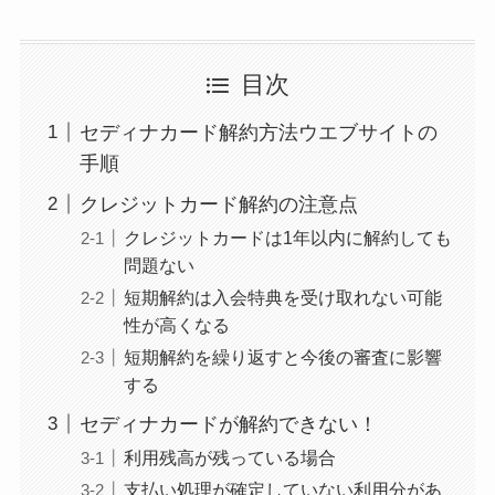
る方法を完全攻略
ミュゼプラチナムの
目次
解約方法まとめ！契
セディナカード解約方法ウエブサイトの
約期間が過ぎた場合
手順
どうなる？
クレジットカード解約の注意点
レミノの解約方法ま
クレジットカードは1年以内に解約しても
とめ！最短手続きや
問題ない
ベストタイミングを
短期解約は入会特典を受け取れない可能
詳しく解説！
性が高くなる
短期解約を繰り返すと今後の審査に影響
ユンス美容液の解約
する
まとめ！電話が繋が
セディナカードが解約できない！
らない時の裏ワザ
利用残高が残っている場合
支払い処理が確定していない利用分があ