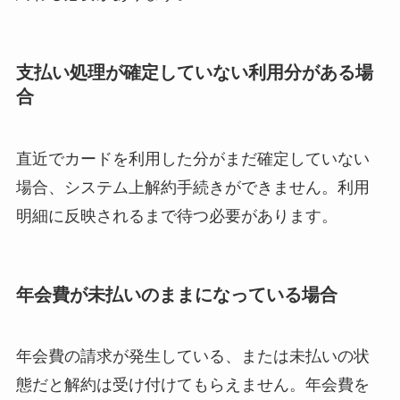
なにわサプリ
Sivorune(シボルネ)
なぜ解約できない？
支払い処理が確定していない利用分がある場
電話以外に手続きす
合
る方法ある？
ニューZの解約まと
直近でカードを利用した分がまだ確定していない
め！電話が繋がらな
場合、システム上解約手続きができません。利用
い時の裏ワザ
明細に反映されるまで待つ必要があります。
解約できない？バロ
年会費が未払いのままになっている場合
ニーを電話から解約
する方法を完全攻略
年会費の請求が発生している、または未払いの状
態だと解約は受け付けてもらえません。年会費を