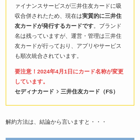
ァイナンスサービスが三井住友カードに吸
ユンス美容液の解約まと
収合併されたため、現在は
実質的に三井住
め！電話が繋がらない時
友カードが発行するカードです
。ブランド
の裏ワザ
名は残っていますが、運営・管理は三井住
友カードが行っており、アプリやサービス
なにわサプリ
も順次統合されています。
Sivorune(シボルネ)なぜ
解約できない？電話以外
要注意！2024年4月1日にカード名称が変更
に手続きする方法ある？
しています。
セディナカード
三井住友カード（FS）
ニューZの解約まとめ！
電話が繋がらない時の裏
ワザ
解約方法は、結論から言いますと・・・
解約できない？バロニー