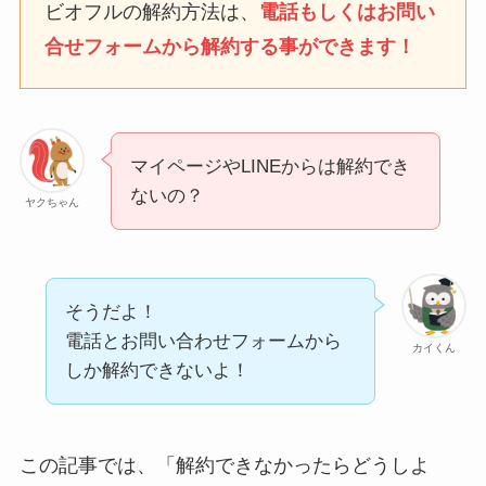
ビオフルの解約方法は、
電話もしくはお問い
合せフォームから解約する事ができます！
ユンス美容液の解約まと
め！電話が繋がらない時
の裏ワザ
マイページやLINEからは解約でき
なにわサプリ
ないの？
ヤクちゃん
Sivorune(シボルネ)なぜ
解約できない？電話以外
に手続きする方法ある？
そうだよ！
ニューZの解約まとめ！
電話とお問い合わせフォームから
カイくん
電話が繋がらない時の裏
しか解約できないよ！
ワザ
解約できない？バロニー
この記事では、「解約できなかったらどうしよ