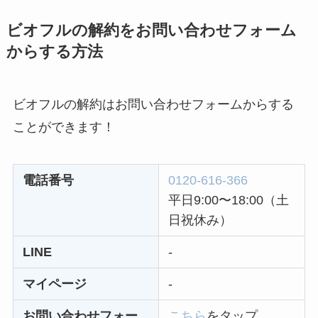
ビオフルの解約をお問い合わせフォーム
ミュゼプラチナムの
からする方法
解約方法まとめ！契
約期間が過ぎた場合
どうなる？
ビオフルの解約はお問い合わせフォームからする
レミノの解約方法ま
ことができます！
とめ！最短手続きや
ベストタイミングを
電話番号
0120-616-366
詳しく解説！
平日9:00〜18:00（土
ユンス美容液の解約
日祝休み）
まとめ！電話が繋が
LINE
-
らない時の裏ワザ
マイページ
-
なにわサプリ
お問い合わせフォー
こちら
をタップ