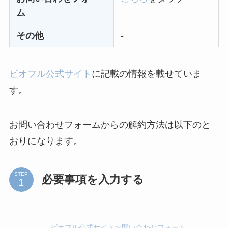
Sivorune(シボルネ)
ム
なぜ解約できない？
電話以外に手続きす
その他
-
る方法ある？
ニューZの解約まと
ビオフル公式サイト
に記載の情報を載せていま
め！電話が繋がらな
す。
い時の裏ワザ
お問い合わせフォームからの解約方法は以下のと
解約できない？バロ
おりになります。
ニーを電話から解約
する方法を完全攻略
STEP
必要事項を入力する
ビオフル公式サイトお問い合わせフォーム