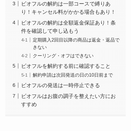
ビオフルの解約は一部コースで縛りあ
ユンス美容液の解約
り！キャンセル料がかかる場合もあり！
まとめ！電話が繋が
ビオフルの解約は全額返金保証あり！条
らない時の裏ワザ
件を確認して申し込もう
定期購入2回目以降の商品は返金・返品で
なにわサプリ
きない
Sivorune(シボルネ)
クーリング・オフはできない
なぜ解約できない？
ビオフルを解約する前に確認すること
電話以外に手続きす
解約申請は次回発送の日の10日前まで
る方法ある？
ビオフルの発送は一時停止できる
ニューZの解約まと
ビオフルはお腹の調子を整えたい方にお
め！電話が繋がらな
すすめ
い時の裏ワザ
解約できない？バロ