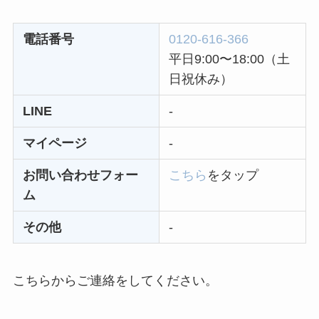
解約方法まとめ！契
約期間が過ぎた場合
電話番号
0120-616-366
どうなる？
平日9:00〜18:00（土
レミノの解約方法ま
日祝休み）
とめ！最短手続きや
LINE
-
ベストタイミングを
詳しく解説！
マイページ
-
ユンス美容液の解約
お問い合わせフォー
こちら
をタップ
まとめ！電話が繋が
ム
らない時の裏ワザ
その他
-
なにわサプリ
Sivorune(シボルネ)
こちらからご連絡をしてください。
なぜ解約できない？
電話以外に手続きす