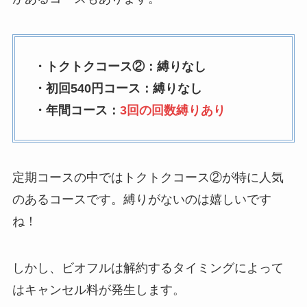
とめ！最短手続きや
ベストタイミングを
詳しく解説！
・トクトクコース②：縛りなし
ユンス美容液の解約
・初回540円コース：縛りなし
まとめ！電話が繋が
・年間コース：
3回の回数縛りあり
らない時の裏ワザ
なにわサプリ
定期コースの中ではトクトクコース②が特に人気
Sivorune(シボルネ)
のあるコースです。縛りがないのは嬉しいです
なぜ解約できない？
ね！
電話以外に手続きす
る方法ある？
しかし、ビオフルは解約するタイミングによって
ニューZの解約まと
はキャンセル料が発生します。
め！電話が繋がらな