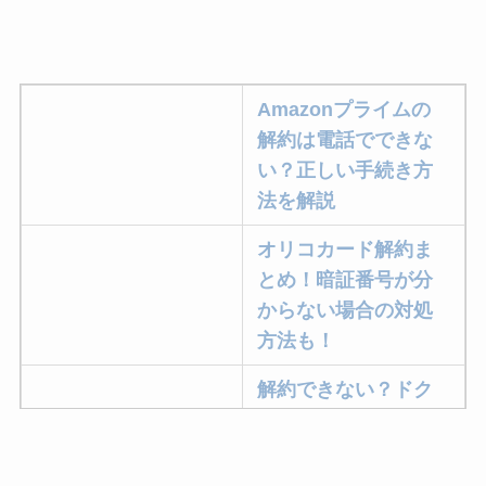
ニューZの解約まと
め！電話が繋がらな
い時の裏ワザ
Amazonプライムの
解約できない？バロ
解約は電話でできな
ニーを電話から解約
い？正しい手続き方
する方法を完全攻略
法を解説
オリコカード解約ま
とめ！暗証番号が分
からない場合の対処
方法も！
解約できない？ドク
ターベイプを解約す
る方法を完全攻略