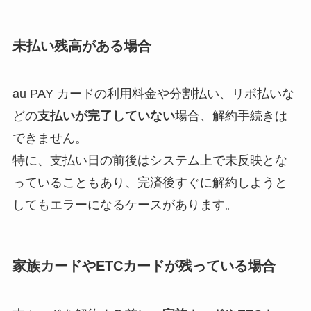
とめ！最短手続きや
ベストタイミングを
未払い残高がある場合
詳しく解説！
ユンス美容液の解約
au PAY カードの利用料金や分割払い、リボ払いな
まとめ！電話が繋が
どの
支払いが完了していない
場合、解約手続きは
らない時の裏ワザ
できません。
なにわサプリ
特に、支払い日の前後はシステム上で未反映とな
Sivorune(シボルネ)
っていることもあり、完済後すぐに解約しようと
なぜ解約できない？
してもエラーになるケースがあります。
電話以外に手続きす
る方法ある？
ニューZの解約まと
家族カードやETCカードが残っている場合
め！電話が繋がらな
い時の裏ワザ