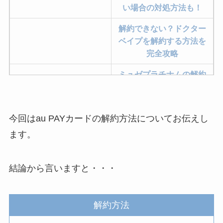
い場合の対処方法も！
解約できない？ドクター
ベイプを解約する方法を
完全攻略
ミュゼプラチナムの解約
方法まとめ！契約期間が
過ぎた場合どうなる？
今回はau PAYカードの解約方法についてお伝えし
レミノの解約方法まと
め！最短手続きやベスト
ます。
タイミングを詳しく解
説！
結論から言いますと・・・
ユンス美容液の解約まと
め！電話が繋がらない時
の裏ワザ
解約方法