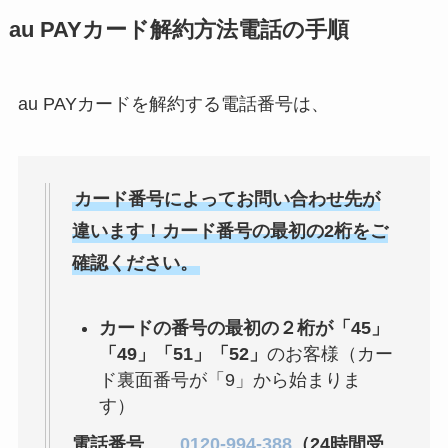
ミュゼプラチナムの
au PAYカード解約方法電話の手順
解約方法まとめ！契
約期間が過ぎた場合
どうなる？
au PAYカードを解約する電話番号は、
レミノの解約方法ま
とめ！最短手続きや
ベストタイミングを
カード番号によってお問い合わせ先が
詳しく解説！
違います！カード番号の最初の2桁をご
確認ください。
ユンス美容液の解約
まとめ！電話が繋が
らない時の裏ワザ
カードの番号の最初の２桁が「45」
「49」「51」「52」
のお客様（カー
なにわサプリ
ド裏面番号が「9」から始まりま
Sivorune(シボルネ)
す）
なぜ解約できない？
電話番号
0120-994-388
（24時間受