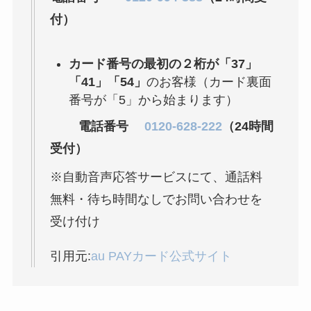
電話以外に手続きす
付）
る方法ある？
ニューZの解約まと
カード番号の最初の２桁が「37」
め！電話が繋がらな
「41」「54」
のお客様（カード裏面
い時の裏ワザ
番号が「5」から始まります）
解約できない？バロ
電話番号
0120-628-222
（24時間
ニーを電話から解約
受付）
する方法を完全攻略
※自動音声応答サービスにて、通話料
無料・待ち時間なしでお問い合わせを
受け付け
引用元:
au PAYカード公式サイト