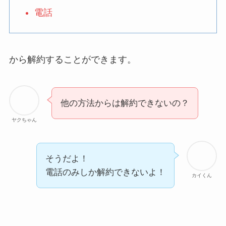
なにわサプリ
電話
Sivorune(シボルネ)なぜ
解約できない？電話以外
に手続きする方法ある？
から解約することができます。
ニューZの解約まとめ！
電話が繋がらない時の裏
ワザ
他の方法からは解約できないの？
解約できない？バロニー
を電話から解約する方法
ヤクちゃん
を完全攻略
そうだよ！
電話のみしか解約できないよ！
カイくん