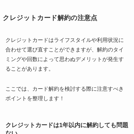
ミュゼプラチナムの
クレジットカード解約の注意点
解約方法まとめ！契
約期間が過ぎた場合
どうなる？
クレジットカードはライフスタイルや利用状況に
合わせて選び直すことができますが、解約のタイ
レミノの解約方法ま
ミングや回数によって思わぬデメリットが発生す
とめ！最短手続きや
ベストタイミングを
ることがあります。
詳しく解説！
ここでは、カード解約を検討する際に注意すべき
ユンス美容液の解約
まとめ！電話が繋が
ポイントを整理します！
らない時の裏ワザ
なにわサプリ
クレジットカードは1年以内に解約しても問題
Sivorune(シボルネ)
ない