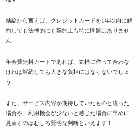
なぜ解約できない？
電話以外に手続きす
る方法ある？
結論から言えば、クレジットカードを1年以内に解
約しても法律的にも契約上も特に問題はありませ
ニューZの解約まと
ん。
め！電話が繋がらな
い時の裏ワザ
年会費無料カードであれば、気軽に作って合わな
解約できない？バロ
ければ解約しても大きな負担にはならないでしょ
ニーを電話から解約
う。
する方法を完全攻略
また、サービス内容が期待していたものと違った
場合や、利用機会が少ないと感じた場合に早めに
見直すのはむしろ賢明な判断といえます！