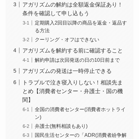
アガリズムの解約は全額返金保証あり！
なにわサプリ
条件を確認して申し込もう
Sivorune(シボルネ)
定期購入2回目以降の商品を返金・返品す
なぜ解約できない？
る方法
電話以外に手続きす
クーリング・オフはできない
る方法ある？
アガリズムを解約する前に確認すること
ニューZの解約まと
解約申請は次回発送の日の10日前まで
め！電話が繋がらな
アガリズムの発送は一時停止できる
い時の裏ワザ
トラブルで泣き寝入りしない！相談先ま
解約できない？バロ
とめ【消費者センター・弁護士・国の機
ニーを電話から解約
関】
する方法を完全攻略
全国の消費者センター(消費者ホットライ
ン)
弁護士(無料相談もあり)
国民生活センターの「ADR(消費者紛争解