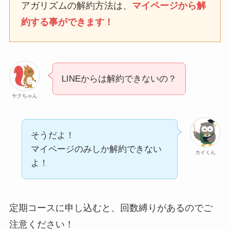
なにわサプリ
アガリズムの解約方法は、
マイページから解
Sivorune(シボルネ)なぜ
約する事ができます！
解約できない？電話以外
に手続きする方法ある？
ニューZの解約まとめ！
電話が繋がらない時の裏
LINEからは解約できないの？
ワザ
ヤクちゃん
解約できない？バロニー
を電話から解約する方法
を完全攻略
そうだよ！
マイページのみしか解約できない
カイくん
よ！
定期コースに申し込むと、回数縛りがあるのでご
注意ください！