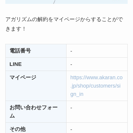
なにわサプリ
Sivorune(シボルネ)
アガリズムの解約をマイページからすることがで
なぜ解約できない？
きます！
電話以外に手続きす
る方法ある？
電話番号
-
ニューZの解約まと
LINE
-
め！電話が繋がらな
い時の裏ワザ
マイページ
https://www.akaran.co
.jp/shop/customers/si
解約できない？バロ
gn_in
ニーを電話から解約
する方法を完全攻略
お問い合わせフォー
-
ム
その他
-