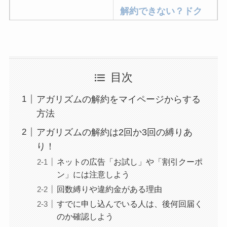
解約できない？ドク
ターベイプを解約す
る方法を完全攻略
ミュゼプラチナムの
目次
解約方法まとめ！契
約期間が過ぎた場合
アガリズムの解約をマイページからする
どうなる？
方法
レミノの解約方法ま
アガリズムの解約は2回か3回の縛りあ
とめ！最短手続きや
り！
ベストタイミングを
ネットの広告「お試し」や「割引クーポ
詳しく解説！
ン」には注意しよう
回数縛りや違約金がある理由
ユンス美容液の解約
すでに申し込んでいる人は、後何回届く
まとめ！電話が繋が
のか確認しよう
らない時の裏ワザ