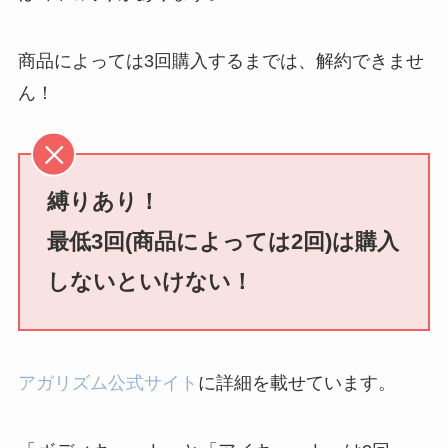
電話以外に手続きす
る方法ある？
商品によっては3回購入するまでは、解約できませ
ニューZの解約まと
ん！
め！電話が繋がらな
い時の裏ワザ
解約できない？バロ
縛りあり！
ニーを電話から解約
最低3回(商品によっては2回)は購入
する方法を完全攻略
しないといけない！
アガリズム公式サイト
に詳細を載せています。