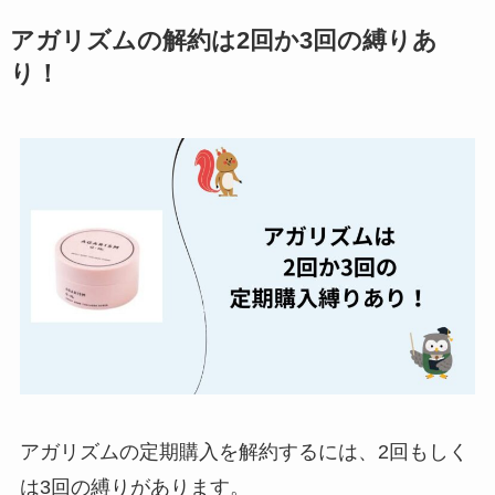
ミュゼプラチナムの
アガリズムの解約は2回か3回の縛りあ
解約方法まとめ！契
り！
約期間が過ぎた場合
どうなる？
レミノの解約方法ま
とめ！最短手続きや
ベストタイミングを
詳しく解説！
ユンス美容液の解約
まとめ！電話が繋が
らない時の裏ワザ
なにわサプリ
Sivorune(シボルネ)
アガリズムの定期購入を解約するには、2回もしく
なぜ解約できない？
は3回の縛りがあります。