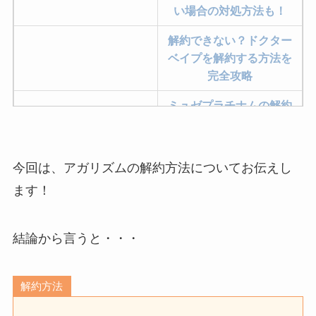
い場合の対処方法も！
解約できない？ドクター
ベイプを解約する方法を
完全攻略
ミュゼプラチナムの解約
方法まとめ！契約期間が
過ぎた場合どうなる？
今回は、アガリズムの解約方法についてお伝えし
レミノの解約方法まと
め！最短手続きやベスト
ます！
タイミングを詳しく解
説！
結論から言うと・・・
ユンス美容液の解約まと
め！電話が繋がらない時
解約方法
の裏ワザ