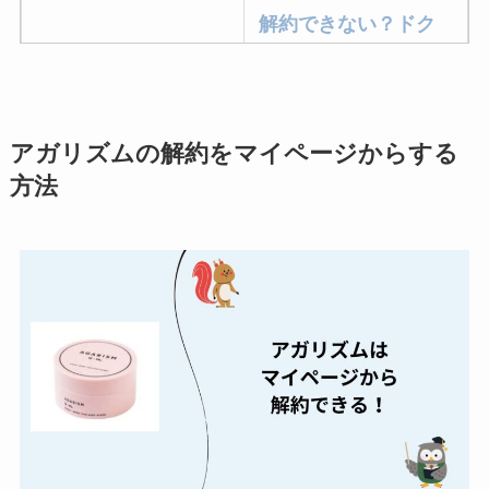
解約できない？ドク
ターベイプを解約す
る方法を完全攻略
ミュゼプラチナムの
アガリズムの解約をマイページからする
解約方法まとめ！契
方法
約期間が過ぎた場合
どうなる？
レミノの解約方法ま
とめ！最短手続きや
ベストタイミングを
詳しく解説！
ユンス美容液の解約
まとめ！電話が繋が
らない時の裏ワザ