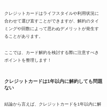
約期間が過ぎた場合
どうなる？
クレジットカードはライフスタイルや利用状況に
合わせて選び直すことができますが、解約のタイ
レミノの解約方法ま
ミングや回数によって思わぬデメリットが発生す
とめ！最短手続きや
ベストタイミングを
ることがあります。
詳しく解説！
ここでは、カード解約を検討する際に注意すべき
ユンス美容液の解約
まとめ！電話が繋が
ポイントを整理します！
らない時の裏ワザ
なにわサプリ
クレジットカードは1年以内に解約しても問題
Sivorune(シボルネ)
ない
なぜ解約できない？
電話以外に手続きす
る方法ある？
結論から言えば、クレジットカードを1年以内に解