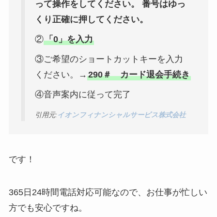
って操作をしてください。 番号はゆっ
る方法ある？
くり正確に押してください。
ニューZの解約まと
②
「0」を入力
め！電話が繋がらな
い時の裏ワザ
③ご希望のショートカットキーを入力
ください。→
290＃ カード退会手続き
解約できない？バロ
ニーを電話から解約
④音声案内に従って完了
する方法を完全攻略
引用元:
イオンフィナンシャルサービス株式会社
です！
365日24時間電話対応可能なので、お仕事が忙しい
方でも安心ですね。