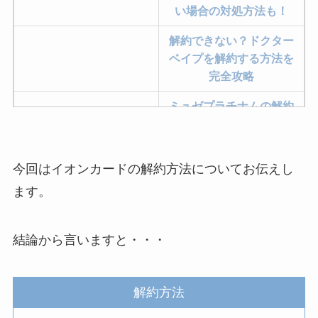
い場合の対処方法も！
解約できない？ドクター
ベイプを解約する方法を
完全攻略
ミュゼプラチナムの解約
方法まとめ！契約期間が
過ぎた場合どうなる？
今回はイオンカードの解約方法についてお伝えし
レミノの解約方法まと
め！最短手続きやベスト
ます。
タイミングを詳しく解
説！
結論から言いますと・・・
ユンス美容液の解約まと
め！電話が繋がらない時
の裏ワザ
解約方法