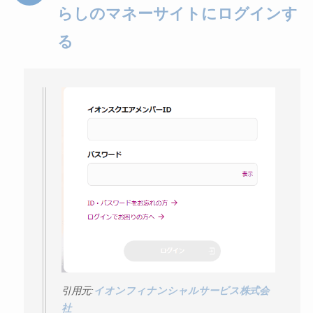
ユンス美容液の解約
らしのマネーサイトにログインす
まとめ！電話が繋が
る
らない時の裏ワザ
なにわサプリ
Sivorune(シボルネ)
なぜ解約できない？
電話以外に手続きす
る方法ある？
ニューZの解約まと
め！電話が繋がらな
い時の裏ワザ
解約できない？バロ
ニーを電話から解約
引用元:
イオンフィナンシャルサービス株式会
する方法を完全攻略
社