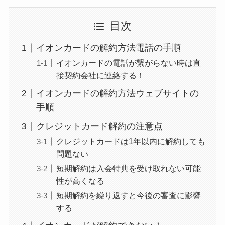
ミュゼプラチナムの
目次
解約方法まとめ！契
約期間が過ぎた場合
イオンカードの解約方法電話の手順
どうなる？
イオンカードの電話が繋がらない時は直
接契約会社に連絡する！
レミノの解約方法ま
とめ！最短手続きや
イオンカードの解約方法ウェブサイトの
ベストタイミングを
手順
詳しく解説！
クレジットカード解約の注意点
ユンス美容液の解約
クレジットカードは1年以内に解約しても
問題ない
まとめ！電話が繋が
短期解約は入会特典を受け取れない可能
らない時の裏ワザ
性が高くなる
なにわサプリ
短期解約を繰り返すと今後の審査に影響
Sivorune(シボルネ)
する
なぜ解約できない？