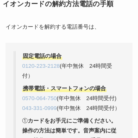
イオンカードの解約方法電話の手順
解約方法まとめ！契
約期間が過ぎた場合
どうなる？
イオンカードを解約する電話番号は、
レミノの解約方法ま
とめ！最短手続きや
ベストタイミングを
固定電話の場合
詳しく解説！
0120-223-2128
(年中無休 24時間受
付）
ユンス美容液の解約
まとめ！電話が繋が
携帯電話・スマートフォンの場合
らない時の裏ワザ
0570-064-750
(年中無休 24時間受付)
043-331-0999
(年中無休 24時間受付）
なにわサプリ
Sivorune(シボルネ)
①
カードをお手元にご準備ください。
なぜ解約できない？
操作の方法は簡単です。音声案内に従
電話以外に手続きす