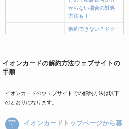
とめ！暗証番号が分
からない場合の対処
方法も！
解約できない？ドク
ターベイプを解約す
る方法を完全攻略
ミュゼプラチナムの
イオンカードの解約方法ウェブサイトの
解約方法まとめ！契
手順
約期間が過ぎた場合
どうなる？
イオンカードのウェブサイトでの解約方法は以下
レミノの解約方法ま
のとおりになります。
とめ！最短手続きや
ベストタイミングを
詳しく解説！
イオンカードトップページから暮
STEP