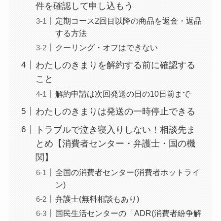
らない時の裏ワザ
件を確認して申し込もう
定期コース2回目以降の商品を返金・返品
する方法
なにわサプリ
クーリング・オフはできない
Sivorune(シボルネ)
わたしのきまりを解約する前に確認する
なぜ解約できない？
こと
電話以外に手続きす
る方法ある？
解約申請は次回発送の日の10日前まで
わたしのきまりは発送の一時停止できる
ニューZの解約まと
トラブルで泣き寝入りしない！相談先ま
め！電話が繋がらな
とめ【消費者センター・弁護士・国の機
い時の裏ワザ
関】
全国の消費者センター(消費者ホットライ
解約できない？バロ
ン)
ニーを電話から解約
弁護士(無料相談もあり)
する方法を完全攻略
国民生活センターの「ADR(消費者紛争解