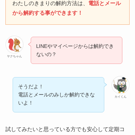
わたしのきまりの解約方法は、
電話とメール
から解約する事ができます！
ユンス美容液の解約まと
め！電話が繋がらない時
の裏ワザ
LINEやマイページからは解約でき
なにわサプリ
ないの？
ヤクちゃん
Sivorune(シボルネ)なぜ
解約できない？電話以外
に手続きする方法ある？
そうだよ！
ニューZの解約まとめ！
電話とメールのみしか解約できな
カイくん
電話が繋がらない時の裏
いよ！
ワザ
解約できない？バロニー
試してみたいと思っている方でも安心して定期コ