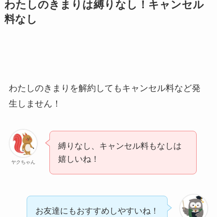
わたしのきまりは縛りなし！キャンセル
ミュゼプラチナムの
料なし
解約方法まとめ！契
約期間が過ぎた場合
どうなる？
レミノの解約方法ま
とめ！最短手続きや
わたしのきまりを解約してもキャンセル料など発
ベストタイミングを
生しません！
詳しく解説！
ユンス美容液の解約
まとめ！電話が繋が
縛りなし、キャンセル料もなしは
嬉しいね！
らない時の裏ワザ
ヤクちゃん
なにわサプリ
Sivorune(シボルネ)
お友達にもおすすめしやすいね！