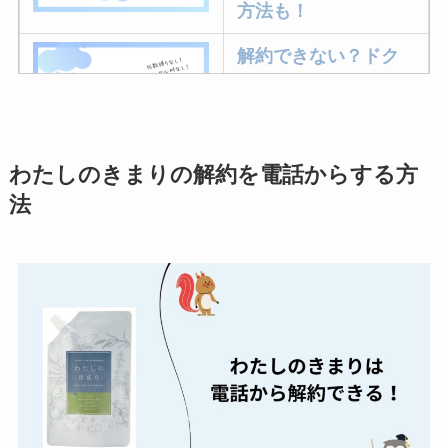
方法も！
解約できない？ドク
ターベイプを解約す
る方法を完全攻略
わたしのきまりの解約を電話からする方
ミュゼプラチナムの
法
解約方法まとめ！契
約期間が過ぎた場合
どうなる？
レミノの解約方法ま
とめ！最短手続きや
ベストタイミングを
詳しく解説！
ユンス美容液の解約