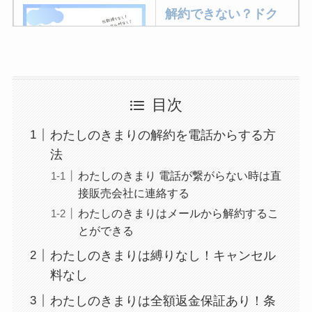
解約できない？ドク
ターベイプを解約す
る方法を完全攻略
ミュゼプラチナムの
目次
解約方法まとめ！契
わたしのきまりの解約を電話からする方
約期間が過ぎた場合
法
どうなる？
わたしのきまり 電話が繋がらない時は直
レミノの解約方法ま
接販売会社に連絡する
とめ！最短手続きや
わたしのきまりはメールから解約するこ
ベストタイミングを
とができる
詳しく解説！
わたしのきまりは縛りなし！キャンセル
料なし
ユンス美容液の解約
まとめ！電話が繋が
わたしのきまりは全額返金保証あり！条