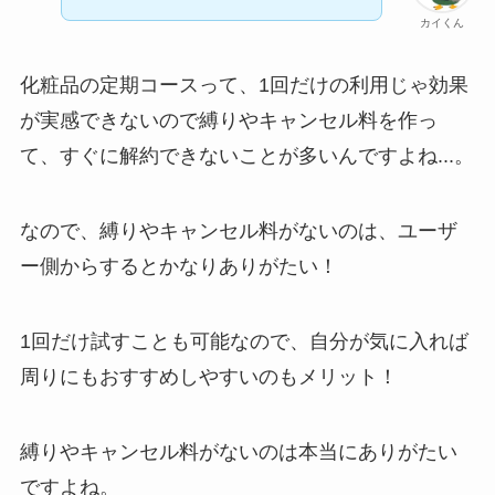
なぜ解約できない？
カイくん
電話以外に手続きす
る方法ある？
化粧品の定期コースって、1回だけの利用じゃ効果
ニューZの解約まと
が実感できないので縛りやキャンセル料を作っ
め！電話が繋がらな
て、すぐに解約できないことが多いんですよね...。
い時の裏ワザ
なので、縛りやキャンセル料がないのは、ユーザ
解約できない？バロ
ー側からするとかなりありがたい！
ニーを電話から解約
する方法を完全攻略
1回だけ試すことも可能なので、自分が気に入れば
周りにもおすすめしやすいのもメリット！
縛りやキャンセル料がないのは本当にありがたい
ですよね。