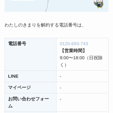
まとめ！電話が繋が
らない時の裏ワザ
わたしのきまりを解約する電話番号は、
なにわサプリ
Sivorune(シボルネ)
なぜ解約できない？
電話番号
0120-693-743
電話以外に手続きす
【営業時間】
る方法ある？
9:00〜18:00（日祝除
く）
ニューZの解約まと
め！電話が繋がらな
LINE
-
い時の裏ワザ
マイページ
-
お問い合わせフォー
-
解約できない？バロ
ム
ニーを電話から解約