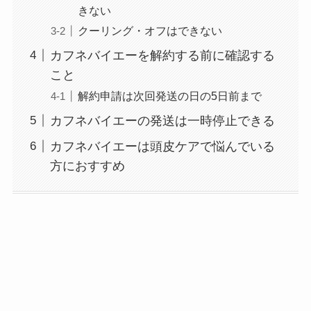
きない
クーリング・オフはできない
なにわサプリ
Sivorune(シボルネ)
カフネバイエーを解約する前に確認する
なぜ解約できない？
こと
電話以外に手続きす
解約申請は次回発送の日の5日前まで
る方法ある？
カフネバイエーの発送は一時停止できる
ニューZの解約まと
カフネバイエーは頭皮ケアで悩んでいる
め！電話が繋がらな
方におすすめ
い時の裏ワザ
解約できない？バロ
ニーを電話から解約
する方法を完全攻略