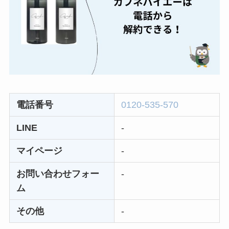
とめ！最短手続きや
ベストタイミングを
詳しく解説！
ユンス美容液の解約
まとめ！電話が繋が
らない時の裏ワザ
電話番号
0120-535-570
なにわサプリ
LINE
-
Sivorune(シボルネ)
マイページ
-
なぜ解約できない？
電話以外に手続きす
お問い合わせフォー
-
る方法ある？
ム
ニューZの解約まと
その他
-
め！電話が繋がらな