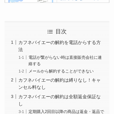
ターベイプを解約す
る方法を完全攻略
ミュゼプラチナムの
目次
解約方法まとめ！契
カフネバイエーの解約を電話からする方
約期間が過ぎた場合
法
どうなる？
電話が繋がらない時は直接販売会社に連
レミノの解約方法ま
絡する
とめ！最短手続きや
メールから解約することができない
ベストタイミングを
カフネバイエーの解約は縛りなし！キャ
詳しく解説！
ンセル料なし
ユンス美容液の解約
カフネバイエーの解約は全額返金保証な
まとめ！電話が繋が
し
らない時の裏ワザ
定期購入2回目以降の商品は返金・返品で