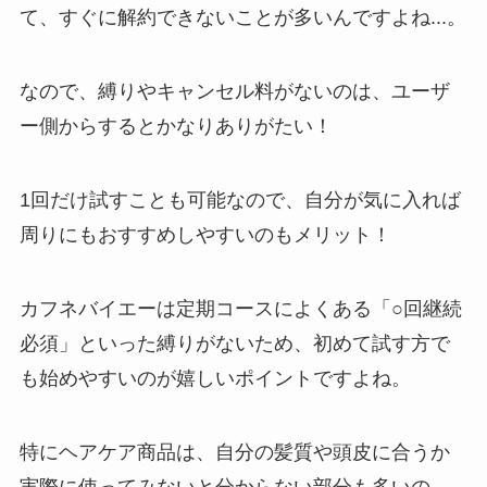
め！電話が繋がらな
て、すぐに解約できないことが多いんですよね...。
い時の裏ワザ
なので、縛りやキャンセル料がないのは、ユーザ
解約できない？バロ
ー側からするとかなりありがたい！
ニーを電話から解約
する方法を完全攻略
1回だけ試すことも可能なので、自分が気に入れば
周りにもおすすめしやすいのもメリット！
カフネバイエーは定期コースによくある「○回継続
必須」といった縛りがないため、初めて試す方で
も始めやすいのが嬉しいポイントですよね。
特にヘアケア商品は、自分の髪質や頭皮に合うか
実際に使ってみないと分からない部分も多いの