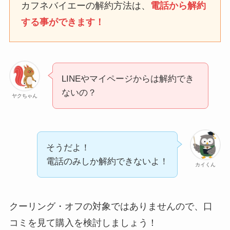
カフネバイエーの解約方法は、
電話から解約
する事ができます！
ユンス美容液の解約まと
め！電話が繋がらない時
の裏ワザ
LINEやマイページからは解約でき
なにわサプリ
ないの？
ヤクちゃん
Sivorune(シボルネ)なぜ
解約できない？電話以外
に手続きする方法ある？
そうだよ！
ニューZの解約まとめ！
電話のみしか解約できないよ！
カイくん
電話が繋がらない時の裏
ワザ
クーリング・オフの対象ではありませんので、口
解約できない？バロニー
コミを見て購入を検討しましょう！