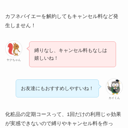
レミノの解約方法ま
とめ！最短手続きや
カフネバイエーを解約してもキャンセル料など発
ベストタイミングを
生しません！
詳しく解説！
ユンス美容液の解約
まとめ！電話が繋が
縛りなし、キャンセル料もなしは
嬉しいね！
らない時の裏ワザ
ヤクちゃん
なにわサプリ
Sivorune(シボルネ)
お友達にもおすすめしやすいね！
なぜ解約できない？
カイくん
電話以外に手続きす
る方法ある？
化粧品の定期コースって、1回だけの利用じゃ効果
ニューZの解約まと
が実感できないので縛りやキャンセル料を作っ