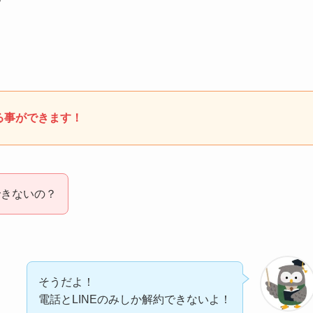
する事ができます！
できないの？
そうだよ！
電話とLINEのみしか解約できないよ！