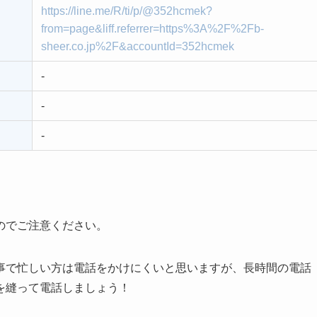
https://line.me/R/ti/p/@352hcmek?
from=page&liff.referrer=https%3A%2F%2Fb-
sheer.co.jp%2F&accountId=352hcmek
-
-
-
のでご注意ください。
事で忙しい方は電話をかけにくいと思いますが、長時間の電話
を縫って電話しましょう！