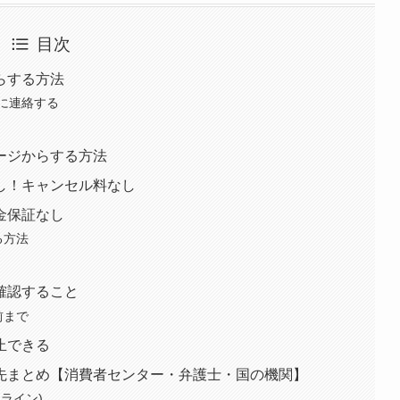
目次
らする方法
に連絡する
ージからする方法
し！キャンセル料なし
金保証なし
る方法
確認すること
前まで
止できる
先まとめ【消費者センター・弁護士・国の機関】
ライン)