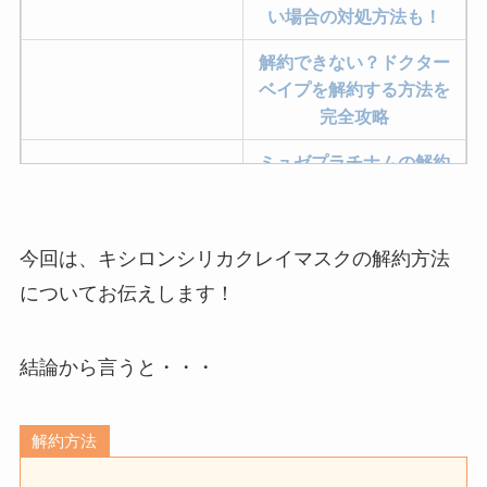
い場合の対処方法も！
解約できない？ドクター
ベイプを解約する方法を
完全攻略
ミュゼプラチナムの解約
方法まとめ！契約期間が
過ぎた場合どうなる？
今回は、キシロンシリカクレイマスクの解約方法
レミノの解約方法まと
め！最短手続きやベスト
についてお伝えします！
タイミングを詳しく解
説！
結論から言うと・・・
ユンス美容液の解約まと
め！電話が繋がらない時
解約方法
の裏ワザ