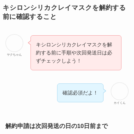
ミュゼプラチナムの
キシロンシリカクレイマスクを解約する
解約方法まとめ！契
前に確認すること
約期間が過ぎた場合
どうなる？
レミノの解約方法ま
キシロンシリカクレイマスクを解
とめ！最短手続きや
約する前に手順や次回発送日は必
ヤクちゃん
ベストタイミングを
ずチェックしよう！
詳しく解説！
ユンス美容液の解約
まとめ！電話が繋が
確認必須だよ！
らない時の裏ワザ
カイくん
なにわサプリ
Sivorune(シボルネ)
解約申請は次回発送の日の10日前まで
なぜ解約できない？