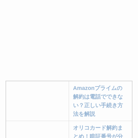
なにわサプリ
Sivorune(シボルネ)
なぜ解約できない？
電話以外に手続きす
る方法ある？
ニューZの解約まと
め！電話が繋がらな
い時の裏ワザ
Amazonプライムの
解約できない？バロ
解約は電話でできな
ニーを電話から解約
い？正しい手続き方
する方法を完全攻略
法を解説
オリコカード解約ま
とめ！暗証番号が分