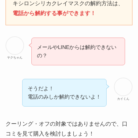
なにわサプリ
キシロンシリカクレイマスクの解約方法は、
Sivorune(シボルネ)なぜ
電話から解約する事ができます！
解約できない？電話以外
に手続きする方法ある？
ニューZの解約まとめ！
電話が繋がらない時の裏
メールやLINEからは解約できない
ワザ
の？
ヤクちゃん
解約できない？バロニー
を電話から解約する方法
を完全攻略
そうだよ！
電話のみしか解約できないよ！
カイくん
クーリング・オフの対象ではありませんので、口
コミを見て購入を検討しましょう！