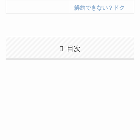
解約できない？ドク
ターベイプを解約す
る方法を完全攻略
ミュゼプラチナムの
目次
解約方法まとめ！契
約期間が過ぎた場合
どうなる？
レミノの解約方法ま
とめ！最短手続きや
ベストタイミングを
詳しく解説！
ユンス美容液の解約
まとめ！電話が繋が
らない時の裏ワザ