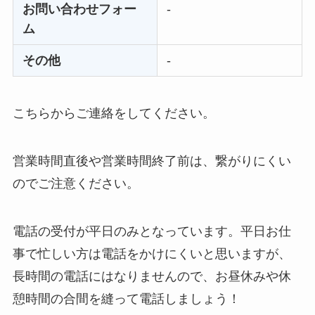
ユンス美容液の解約
お問い合わせフォー
-
まとめ！電話が繋が
ム
らない時の裏ワザ
その他
-
なにわサプリ
Sivorune(シボルネ)
こちらからご連絡をしてください。
なぜ解約できない？
電話以外に手続きす
る方法ある？
営業時間直後や営業時間終了前は、繋がりにくい
のでご注意ください。
ニューZの解約まと
め！電話が繋がらな
い時の裏ワザ
電話の受付が平日のみとなっています。平日お仕
事で忙しい方は電話をかけにくいと思いますが、
解約できない？バロ
長時間の電話にはなりませんので、お昼休みや休
ニーを電話から解約
する方法を完全攻略
憩時間の合間を縫って電話しましょう！