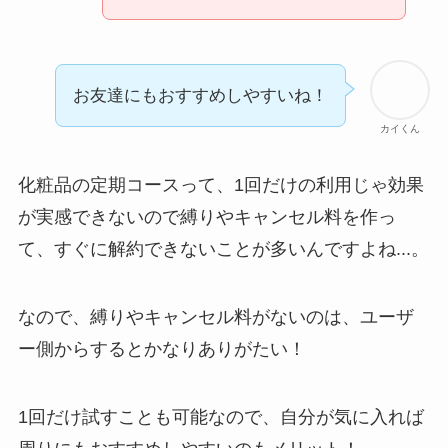
まとめ！電話が繋が
らない時の裏ワザ
なにわサプリ
お友達にもおすすめしやすいね！
Sivorune(シボルネ)
カイくん
なぜ解約できない？
電話以外に手続きす
化粧品の定期コースって、1回だけの利用じゃ効果
る方法ある？
が実感できないので縛りやキャンセル料を作っ
ニューZの解約まと
て、すぐに解約できないことが多いんですよね...。
め！電話が繋がらな
い時の裏ワザ
なので、縛りやキャンセル料がないのは、ユーザ
解約できない？バロ
ー側からするとかなりありがたい！
ニーを電話から解約
する方法を完全攻略
1回だけ試すことも可能なので、自分が気に入れば