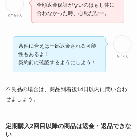
る方法ある？
全額返金保証がないのはもし体に
合わなかった時、心配だなー。
ヤクちゃん
ニューZの解約まと
め！電話が繋がらな
い時の裏ワザ
条件に合えば一部返金される可能
解約できない？バロ
性もあるよ！
ニーを電話から解約
カイくん
契約前に確認するようにしよう！
する方法を完全攻略
不良品の場合は、商品到着後14日以内に問い合わ
せましょう。
定期購入2回目以降の商品は返金・返品できな
い