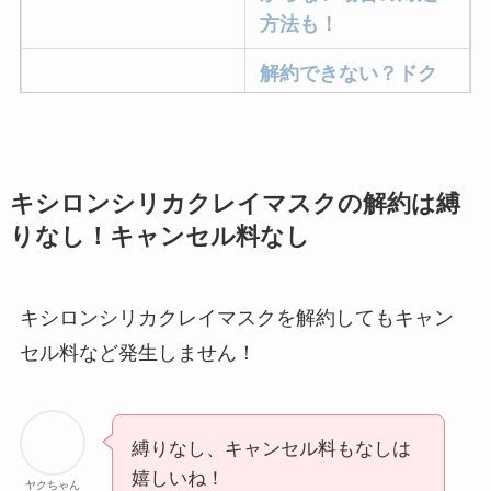
方法も！
解約できない？ドク
ターベイプを解約す
る方法を完全攻略
ミュゼプラチナムの
キシロンシリカクレイマスクの解約は縛
解約方法まとめ！契
りなし！キャンセル料なし
約期間が過ぎた場合
どうなる？
キシロンシリカクレイマスクを解約してもキャン
レミノの解約方法ま
セル料など発生しません！
とめ！最短手続きや
ベストタイミングを
詳しく解説！
縛りなし、キャンセル料もなしは
ユンス美容液の解約
嬉しいね！
ヤクちゃん