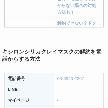
からない場合の対処
方法も！
解約できない？ドク
ターベイプを解約す
る方法を完全攻略
ミュゼプラチナムの
キシロンシリカクレイマスクの解約を電
解約方法まとめ！契
話からする方法
約期間が過ぎた場合
どうなる？
レミノの解約方法ま
電話番号
03-6820-2207
とめ！最短手続きや
LINE
-
ベストタイミングを
詳しく解説！
マイページ
-