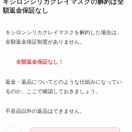
キシロンシリカクレイマスクの解約は全
解約方法まとめ！契
額返金保証なし
約期間が過ぎた場合
どうなる？
キシロンシリカクレイマスクを解約した場合は、
レミノの解約方法ま
全額返金保証制度がありません。
とめ！最短手続きや
ベストタイミングを
詳しく解説！
全額返金保証なし！
ユンス美容液の解約
まとめ！電話が繋が
返金・返品についてどのような仕組みになってい
らない時の裏ワザ
るのか、ここで確認しておきましょう。
なにわサプリ
Sivorune(シボルネ)
不良品以外の返品はできません。
なぜ解約できない？
電話以外に手続きす