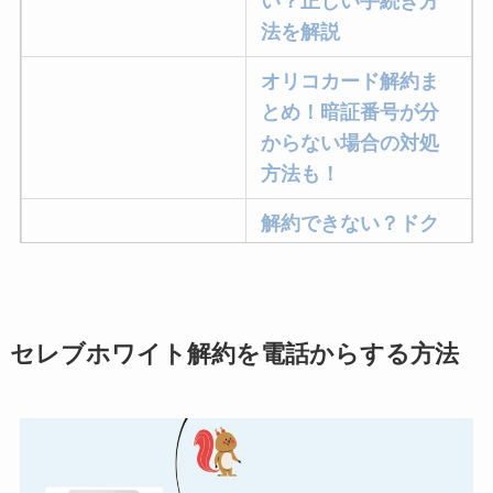
い？正しい手続き方
法を解説
オリコカード解約ま
とめ！暗証番号が分
からない場合の対処
方法も！
解約できない？ドク
ターベイプを解約す
る方法を完全攻略
ミュゼプラチナムの
セレブホワイト解約を電話からする方法
解約方法まとめ！契
約期間が過ぎた場合
どうなる？
レミノの解約方法ま