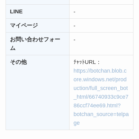
解約できない？バロ
LINE
-
ニーを電話から解約
マイページ
-
する方法を完全攻略
お問い合わせフォー
-
ム
その他
ﾁｬｯﾄURL：
https://botchan.blob.c
ore.windows.net/prod
uction/full_screen_bot
_html/66740933c9ce7
86ccf74ee69.html?
botchan_source=telpa
ge