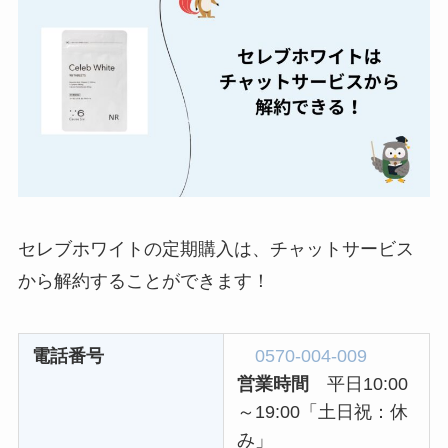
とめ！最短手続きや
ベストタイミングを
詳しく解説！
ユンス美容液の解約
まとめ！電話が繋が
らない時の裏ワザ
なにわサプリ
Sivorune(シボルネ)
セレブホワイトの定期購入は、チャットサービス
なぜ解約できない？
から解約することができます！
電話以外に手続きす
る方法ある？
電話番号
0570-004-009
ニューZの解約まと
営業時間
平日10:00
め！電話が繋がらな
～19:00「土日祝：休
い時の裏ワザ
み」