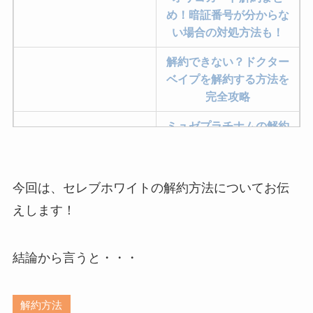
め！暗証番号が分からな
い場合の対処方法も！
解約できない？ドクター
ベイプを解約する方法を
完全攻略
ミュゼプラチナムの解約
方法まとめ！契約期間が
過ぎた場合どうなる？
今回は、セレブホワイトの解約方法についてお伝
レミノの解約方法まと
め！最短手続きやベスト
えします！
タイミングを詳しく解
説！
結論から言うと・・・
ユンス美容液の解約まと
め！電話が繋がらない時
解約方法
の裏ワザ