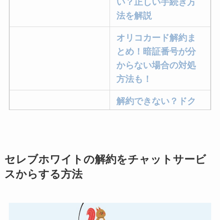
い？正しい手続き方
法を解説
オリコカード解約ま
とめ！暗証番号が分
からない場合の対処
方法も！
解約できない？ドク
ターベイプを解約す
る方法を完全攻略
ミュゼプラチナムの
セレブホワイトの解約をチャットサービ
解約方法まとめ！契
スからする方法
約期間が過ぎた場合
どうなる？
レミノの解約方法ま