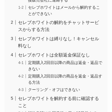
レミノの解約方法ま
とめ！最短手続きや
セレブホワイトはメールから解約するこ
とができない
ベストタイミングを
詳しく解説！
セレブホワイトの解約をチャットサービ
スからする方法
ユンス美容液の解約
セレブホワイトは縛りなし！キャンセル
まとめ！電話が繋が
料なし
らない時の裏ワザ
セレブホワイトは全額返金保証なし
なにわサプリ
定期購入2回目以降の商品は返金・返品で
Sivorune(シボルネ)
きない
なぜ解約できない？
定期購入2回目以降の商品を返金・返品す
電話以外に手続きす
る方法
る方法ある？
クーリング・オフはできない
ニューZの解約まと
セレブホワイトを解約する前に確認する
め！電話が繋がらな
こと
い時の裏ワザ