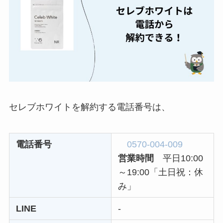
とめ！最短手続きや
ベストタイミングを
詳しく解説！
ユンス美容液の解約
まとめ！電話が繋が
らない時の裏ワザ
なにわサプリ
セレブホワイトを解約する電話番号は、
Sivorune(シボルネ)
なぜ解約できない？
電話番号
0570-004-009
電話以外に手続きす
営業時間
平日10:00
る方法ある？
～19:00「土日祝：休
ニューZの解約まと
み」
め！電話が繋がらな
LINE
-
い時の裏ワザ