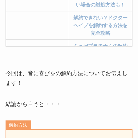
い場合の対処方法も！
解約できない？ドクター
ベイプを解約する方法を
完全攻略
ミュゼプラチナムの解約
方法まとめ！契約期間が
過ぎた場合どうなる？
今回は、音に喜びをの解約方法についてお伝えし
レミノの解約方法まと
め！最短手続きやベスト
ます！
タイミングを詳しく解
説！
結論から言うと・・・
ユンス美容液の解約まと
め！電話が繋がらない時
解約方法
の裏ワザ