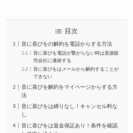
ターベイプを解約す
る方法を完全攻略
ミュゼプラチナムの
目次
解約方法まとめ！契
約期間が過ぎた場合
音に喜びをの解約を電話からする方法
どうなる？
音に喜びを電話が繋がらない時は直接販
売会社に連絡する
レミノの解約方法ま
とめ！最短手続きや
音に喜びをはメールから解約することが
できない
ベストタイミングを
詳しく解説！
音に喜びを解約をマイページからする方
法
ユンス美容液の解約
音に喜びをは縛りなし！キャンセル料な
まとめ！電話が繋が
し
らない時の裏ワザ
音に喜びをは返金保証あり！条件を確認
なにわサプリ