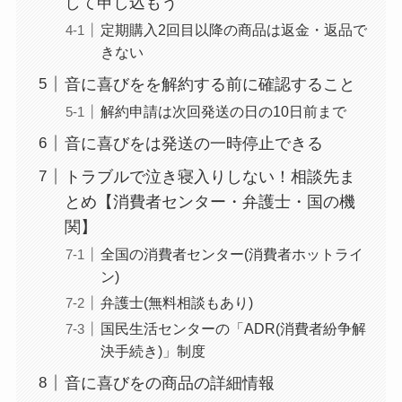
して申し込もう
Sivorune(シボルネ)
定期購入2回目以降の商品は返金・返品で
なぜ解約できない？
きない
電話以外に手続きす
音に喜びをを解約する前に確認すること
る方法ある？
解約申請は次回発送の日の10日前まで
ニューZの解約まと
音に喜びをは発送の一時停止できる
め！電話が繋がらな
トラブルで泣き寝入りしない！相談先ま
い時の裏ワザ
とめ【消費者センター・弁護士・国の機
解約できない？バロ
関】
ニーを電話から解約
全国の消費者センター(消費者ホットライ
する方法を完全攻略
ン)
弁護士(無料相談もあり)
国民生活センターの「ADR(消費者紛争解
決手続き)」制度
音に喜びをの商品の詳細情報