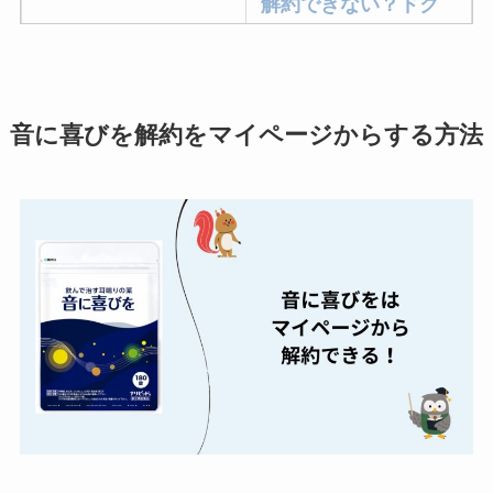
解約できない？ドク
ターベイプを解約す
る方法を完全攻略
ミュゼプラチナムの
音に喜びを解約をマイページからする方法
解約方法まとめ！契
約期間が過ぎた場合
どうなる？
レミノの解約方法ま
とめ！最短手続きや
ベストタイミングを
詳しく解説！
ユンス美容液の解約
まとめ！電話が繋が
らない時の裏ワザ