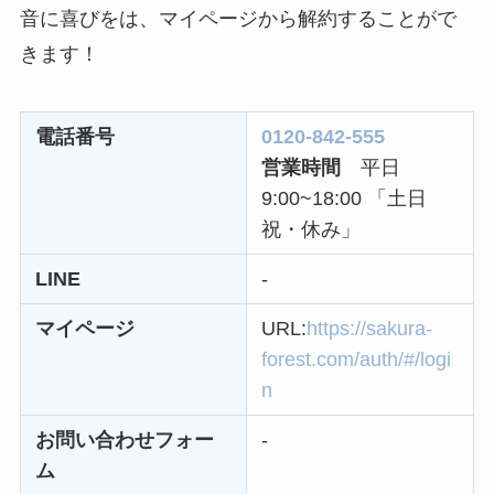
なにわサプリ
音に喜びをは、マイページから解約することがで
Sivorune(シボルネ)
きます！
なぜ解約できない？
電話以外に手続きす
電話番号
0120-842-555
る方法ある？
営業時間
平日
ニューZの解約まと
9:00~18:00 「土日
め！電話が繋がらな
祝・休み」
い時の裏ワザ
LINE
-
解約できない？バロ
マイページ
URL:
https://sakura-
ニーを電話から解約
forest.com/auth/#/logi
する方法を完全攻略
n
お問い合わせフォー
-
ム