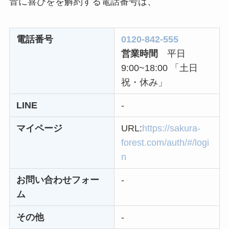
なにわサプリ
音に喜びをを解約する電話番号は、
Sivorune(シボルネ)
なぜ解約できない？
電話番号
0120-842-555
電話以外に手続きす
営業時間
平日
る方法ある？
9:00~18:00 「土日
ニューZの解約まと
祝・休み」
め！電話が繋がらな
LINE
-
い時の裏ワザ
マイページ
URL:
https://sakura-
解約できない？バロ
forest.com/auth/#/logi
ニーを電話から解約
n
する方法を完全攻略
お問い合わせフォー
-
ム
その他
-