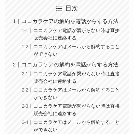
ミュゼプラチナムの
目次
解約方法まとめ！契
ココカラケアの解約を電話からする方法
約期間が過ぎた場合
ココカラケア電話が繋がらない時は直接
どうなる？
販売会社に連絡する
レミノの解約方法ま
ココカラケアはメールから解約すること
とめ！最短手続きや
ができない
ベストタイミングを
ココカラケアの解約を電話からする方法
詳しく解説！
ココカラケア電話が繋がらない時は直接
販売会社に連絡する
ユンス美容液の解約
ココカラケアはメールから解約すること
まとめ！電話が繋が
ができない
らない時の裏ワザ
ココカラケア電話が繋がらない時は直接
販売会社に連絡する
なにわサプリ
ココカラケアはメールから解約すること
Sivorune(シボルネ)
ができない