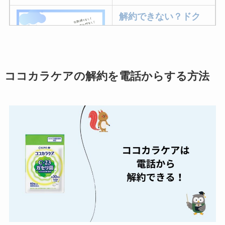
解約できない？ドク
ターベイプを解約す
る方法を完全攻略
ココカラケアの解約を電話からする方法
ミュゼプラチナムの
解約方法まとめ！契
約期間が過ぎた場合
どうなる？
レミノの解約方法ま
とめ！最短手続きや
ベストタイミングを
詳しく解説！
ユンス美容液の解約
まとめ！電話が繋が