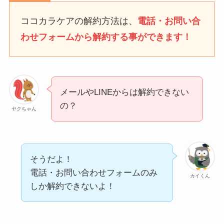
タイミングを詳しく解
説！
ココカラケアの解約方法は、
電話・お問い合
わせフォームから解約する事ができます！
ユンス美容液の解約まと
め！電話が繋がらない時
の裏ワザ
メールやLINEからは解約できない
なにわサプリ
の？
ヤクちゃん
Sivorune(シボルネ)なぜ
解約できない？電話以外
に手続きする方法ある？
そうだよ！
ニューZの解約まとめ！
電話・お問い合わせフォームのみ
カイくん
電話が繋がらない時の裏
しか解約できないよ！
ワザ