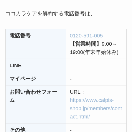
解約方法まとめ！契
約期間が過ぎた場合
ココカラケアを解約する電話番号は、
どうなる？
レミノの解約方法ま
電話番号
0120-591-005
とめ！最短手続きや
【営業時間】
9:00～
ベストタイミングを
19:00(年末年始休み)
詳しく解説！
LINE
-
ユンス美容液の解約
まとめ！電話が繋が
マイページ
-
らない時の裏ワザ
お問い合わせフォー
URL：
ム
https://www.calpis-
なにわサプリ
shop.jp/members/cont
Sivorune(シボルネ)
act.html/
なぜ解約できない？
その他
-
電話以外に手続きす