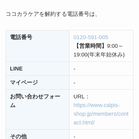
らない時の裏ワザ
ココカラケアを解約する電話番号は、
なにわサプリ
Sivorune(シボルネ)
電話番号
0120-591-005
なぜ解約できない？
【営業時間】
9:00～
電話以外に手続きす
19:00(年末年始休み)
る方法ある？
LINE
-
ニューZの解約まと
マイページ
-
め！電話が繋がらな
い時の裏ワザ
お問い合わせフォー
URL：
ム
https://www.calpis-
shop.jp/members/cont
解約できない？バロ
act.html/
ニーを電話から解約
する方法を完全攻略
その他
-