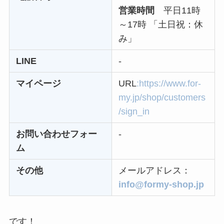
電話以外に手続きす
営業時間
平日11時
る方法ある？
～17時 「土日祝：休
ニューZの解約まと
み」
め！電話が繋がらな
LINE
-
い時の裏ワザ
マイページ
URL
:https://www.for-
解約できない？バロ
my.jp/shop/customers
ニーを電話から解約
/sign_in
する方法を完全攻略
お問い合わせフォー
-
ム
その他
メールアドレス：
info@formy-shop.jp
です！