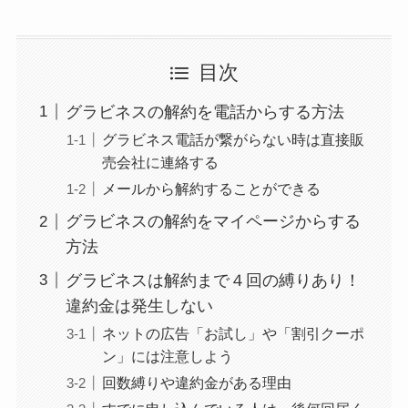
る方法を完全攻略
ミュゼプラチナムの
目次
解約方法まとめ！契
約期間が過ぎた場合
グラビネスの解約を電話からする方法
どうなる？
グラビネス電話が繋がらない時は直接販
売会社に連絡する
レミノの解約方法ま
とめ！最短手続きや
メールから解約することができる
ベストタイミングを
グラビネスの解約をマイページからする
詳しく解説！
方法
グラビネスは解約まで４回の縛りあり！
ユンス美容液の解約
違約金は発生しない
まとめ！電話が繋が
らない時の裏ワザ
ネットの広告「お試し」や「割引クーポ
ン」には注意しよう
なにわサプリ
回数縛りや違約金がある理由
Sivorune(シボルネ)