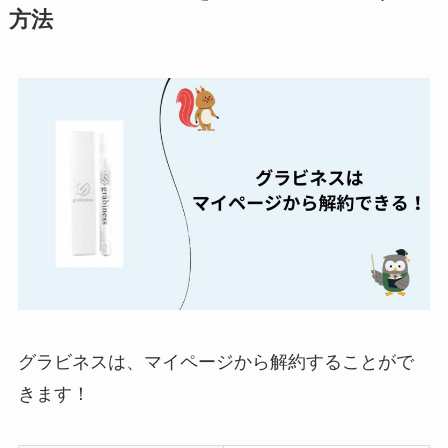
方法
約期間が過ぎた場合
どうなる？
レミノの解約方法ま
とめ！最短手続きや
ベストタイミングを
詳しく解説！
ユンス美容液の解約
まとめ！電話が繋が
らない時の裏ワザ
なにわサプリ
Sivorune(シボルネ)
グラビネスは、マイページから解約することがで
なぜ解約できない？
きます！
電話以外に手続きす
る方法ある？