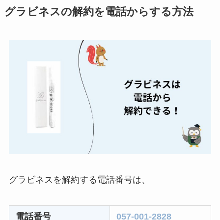
ミュゼプラチナムの
グラビネスの解約を電話からする方法
解約方法まとめ！契
約期間が過ぎた場合
どうなる？
レミノの解約方法ま
とめ！最短手続きや
ベストタイミングを
詳しく解説！
ユンス美容液の解約
まとめ！電話が繋が
らない時の裏ワザ
なにわサプリ
グラビネスを解約する電話番号は、
Sivorune(シボルネ)
なぜ解約できない？
電話番号
057-001-2828