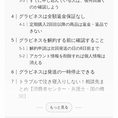
すでに申し込んでいる人は、後何回届く
なぜ解約できない？
のか確認しよう
電話以外に手続きす
グラビネスは全額返金保証なし
る方法ある？
定期購入2回目以降の商品は返金・返品で
きない
ニューZの解約まと
め！電話が繋がらな
グラビネスを解約する前に確認すること
い時の裏ワザ
解約申請は次回発送の日の8日前まで
アカウント情報を削除すれば個人情報は
解約できない？バロ
消える
ニーを電話から解約
グラビネスは発送の一時停止できる
する方法を完全攻略
トラブルで泣き寝入りしない！相談先ま
とめ【消費者センター・弁護士・国の機
関】
もっと見る