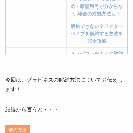
め！暗証番号が分からな
い場合の対処方法も！
解約できない？ドクター
ベイプを解約する方法を
完全攻略
ミュゼプラチナムの解約
方法まとめ！契約期間が
過ぎた場合どうなる？
今回は、グラビネスの解約方法についてお伝えし
レミノの解約方法まと
め！最短手続きやベスト
ます！
タイミングを詳しく解
説！
結論から言うと・・・
ユンス美容液の解約まと
め！電話が繋がらない時
解約方法
の裏ワザ