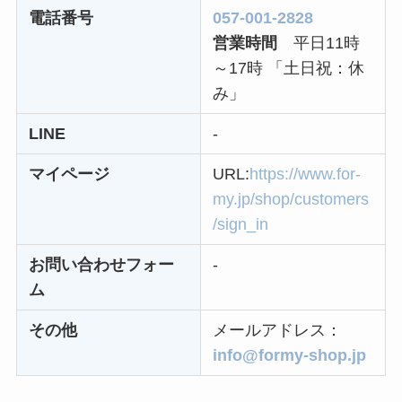
電話番号
057-001-2828
ニューZの解約まと
営業時間
平日11時
め！電話が繋がらな
～17時 「土日祝：休
い時の裏ワザ
み」
解約できない？バロ
LINE
-
ニーを電話から解約
マイページ
URL:
https://www.for-
する方法を完全攻略
my.jp/shop/customers
/sign_in
お問い合わせフォー
-
ム
その他
メールアドレス：
info@formy-shop.jp