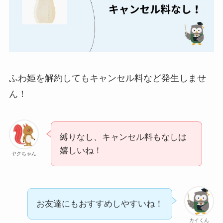
ユンス美容液の解約
まとめ！電話が繋が
らない時の裏ワザ
なにわサプリ
Sivorune(シボルネ)
ふわ姫を解約してもキャンセル料など発生しませ
なぜ解約できない？
ん！
電話以外に手続きす
る方法ある？
縛りなし、キャンセル料もなしは
ニューZの解約まと
嬉しいね！
め！電話が繋がらな
ヤクちゃん
い時の裏ワザ
解約できない？バロ
お友達にもおすすめしやすいね！
ニーを電話から解約
する方法を完全攻略
カイくん