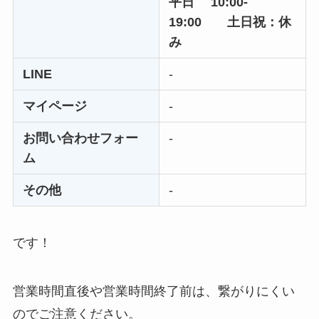
平日 10:00-
ニューZの解約まと
19:00
土日祝：休
め！電話が繋がらな
み
い時の裏ワザ
LINE
-
解約できない？バロ
マイページ
-
ニーを電話から解約
する方法を完全攻略
お問い合わせフォー
-
ム
その他
-
です！
営業時間直後や営業時間終了前は、繋がりにくい
のでご注意ください。