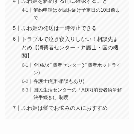
ふわ姫を解約する前に確認すること
なぜ解約できない？
解約申請は次回お届け予定日の10日前ま
電話以外に手続きす
で
る方法ある？
ふわ姫の発送は一時停止できる
ニューZの解約まと
トラブルで泣き寝入りしない！相談先ま
め！電話が繋がらな
とめ【消費者センター・弁護士・国の機
い時の裏ワザ
関】
解約できない？バロ
全国の消費者センター(消費者ホットライ
ニーを電話から解約
ン)
する方法を完全攻略
弁護士(無料相談もあり)
国民生活センターの「ADR(消費者紛争解
決手続き)」制度
ふわ姫は髪でお悩みの人におすすめ