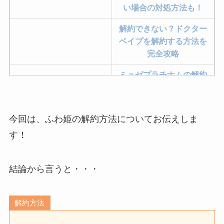
い場合の対処方法も！
解約できない？ドクター
ベイプを解約する方法を
完全攻略
ミュゼプラチナムの解約
方法まとめ！契約期間が
過ぎた場合どうなる？
今回は、ふわ姫の解約方法についてお伝えしま
レミノの解約方法まと
め！最短手続きやベスト
す！
タイミングを詳しく解
説！
結論から言うと・・・
ユンス美容液の解約まと
め！電話が繋がらない時
解約方法
の裏ワザ