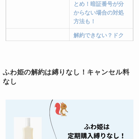
とめ！暗証番号が分
からない場合の対処
方法も！
解約できない？ドク
ターベイプを解約す
る方法を完全攻略
ミュゼプラチナムの
ふわ姫の解約は縛りなし！キャンセル料
解約方法まとめ！契
なし
約期間が過ぎた場合
どうなる？
レミノの解約方法ま
とめ！最短手続きや
ベストタイミングを
詳しく解説！