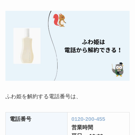
約期間が過ぎた場合
どうなる？
レミノの解約方法ま
とめ！最短手続きや
ベストタイミングを
詳しく解説！
ユンス美容液の解約
まとめ！電話が繋が
らない時の裏ワザ
なにわサプリ
ふわ姫を解約する電話番号は、
Sivorune(シボルネ)
なぜ解約できない？
電話番号
0120-200-455
電話以外に手続きす
営業時間
る方法ある？