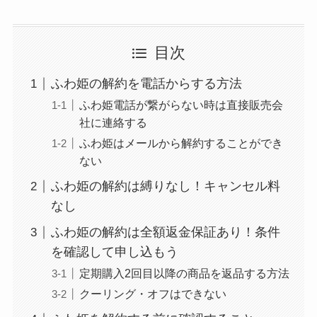
る方法を完全攻略
ミュゼプラチナムの
目次
解約方法まとめ！契
約期間が過ぎた場合
ふわ姫の解約を電話からする方法
どうなる？
ふわ姫電話が繋がらない時は直接販売会
社に連絡する
レミノの解約方法ま
とめ！最短手続きや
ふわ姫はメールから解約することができ
ない
ベストタイミングを
詳しく解説！
ふわ姫の解約は縛りなし！キャンセル料
なし
ユンス美容液の解約
ふわ姫の解約は全額返金保証あり！条件
まとめ！電話が繋が
を確認して申し込もう
らない時の裏ワザ
定期購入2回目以降の商品を返品する方法
なにわサプリ
クーリング・オフはできない
Sivorune(シボルネ)