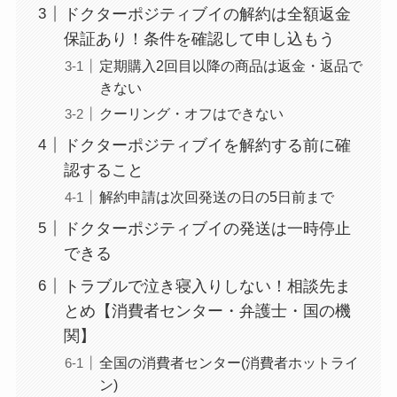
ユンス美容液の解約
ドクターポジティブイの解約は全額返金
まとめ！電話が繋が
保証あり！条件を確認して申し込もう
らない時の裏ワザ
定期購入2回目以降の商品は返金・返品で
きない
クーリング・オフはできない
なにわサプリ
Sivorune(シボルネ)
ドクターポジティブイを解約する前に確
なぜ解約できない？
認すること
電話以外に手続きす
解約申請は次回発送の日の5日前まで
る方法ある？
ドクターポジティブイの発送は一時停止
できる
ニューZの解約まと
め！電話が繋がらな
トラブルで泣き寝入りしない！相談先ま
い時の裏ワザ
とめ【消費者センター・弁護士・国の機
関】
全国の消費者センター(消費者ホットライ
解約できない？バロ
ン)
ニーを電話から解約