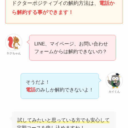
ドクターポジティブイの解約方法は、
電話か
ら解約する事ができます！
ユンス美容液の解約まと
め！電話が繋がらない時
の裏ワザ
LINE、マイページ、お問い合わせ
なにわサプリ
フォームからは解約できないの？
ヤクちゃん
Sivorune(シボルネ)なぜ
解約できない？電話以外
に手続きする方法ある？
そうだよ！
ニューZの解約まとめ！
電話
のみしか解約できないよ！
カイくん
電話が繋がらない時の裏
ワザ
試してみたいと思っている方でも安心して
解約できない？バロニー
定期コースを申し込めますね！