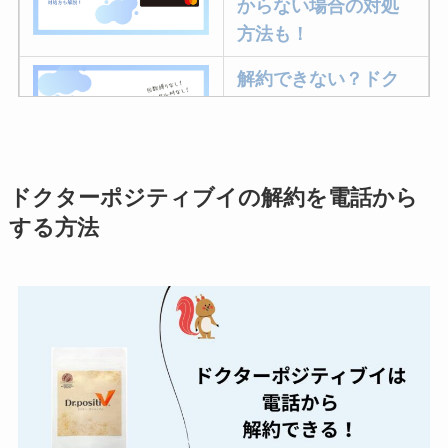
からない場合の対処
方法も！
解約できない？ドク
ターベイプを解約す
る方法を完全攻略
ドクターポジティブイの解約を電話から
ミュゼプラチナムの
する方法
解約方法まとめ！契
約期間が過ぎた場合
どうなる？
レミノの解約方法ま
とめ！最短手続きや
ベストタイミングを
詳しく解説！