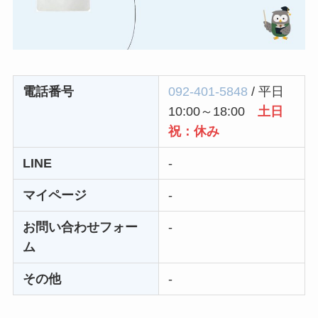
ユンス美容液の解約
まとめ！電話が繋が
らない時の裏ワザ
電話番号
092-401-5848
/ 平日
なにわサプリ
10:00～18:00
土日
Sivorune(シボルネ)
祝：休み
なぜ解約できない？
電話以外に手続きす
LINE
-
る方法ある？
マイページ
-
ニューZの解約まと
お問い合わせフォー
-
め！電話が繋がらな
ム
い時の裏ワザ
その他
-
解約できない？バロ
ニーを電話から解約