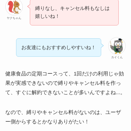
ユンス美容液の解約
まとめ！電話が繋が
縛りなし、キャンセル料もなしは
嬉しいね！
らない時の裏ワザ
ヤクちゃん
なにわサプリ
Sivorune(シボルネ)
お友達にもおすすめしやすいね！
なぜ解約できない？
カイくん
電話以外に手続きす
る方法ある？
健康食品の定期コースって、1回だけの利用じゃ効
ニューZの解約まと
果が実感できないので縛りやキャンセル料を作っ
め！電話が繋がらな
て、すぐに解約できないことが多いんですよね...。
い時の裏ワザ
なので、縛りやキャンセル料がないのは、ユーザ
解約できない？バロ
ー側からするとかなりありがたい！
ニーを電話から解約