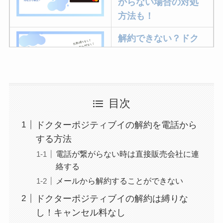
からない場合の対処
方法も！
解約できない？ドク
ターベイプを解約す
る方法を完全攻略
ミュゼプラチナムの
目次
解約方法まとめ！契
ドクターポジティブイの解約を電話から
約期間が過ぎた場合
する方法
どうなる？
電話が繋がらない時は直接販売会社に連
レミノの解約方法ま
絡する
とめ！最短手続きや
メールから解約することができない
ベストタイミングを
ドクターポジティブイの解約は縛りな
詳しく解説！
し！キャンセル料なし