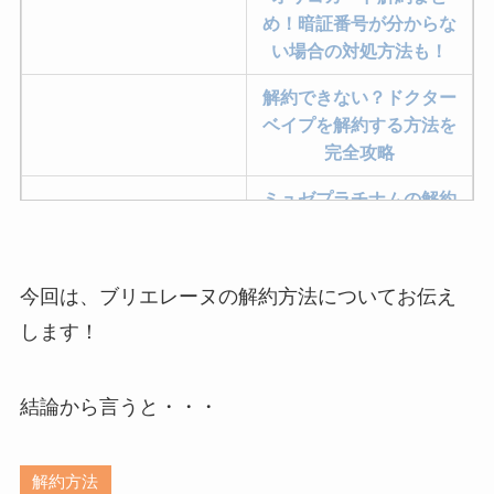
め！暗証番号が分からな
い場合の対処方法も！
解約できない？ドクター
ベイプを解約する方法を
完全攻略
ミュゼプラチナムの解約
方法まとめ！契約期間が
過ぎた場合どうなる？
今回は、ブリエレーヌの解約方法についてお伝え
レミノの解約方法まと
め！最短手続きやベスト
します！
タイミングを詳しく解
説！
結論から言うと・・・
ユンス美容液の解約まと
め！電話が繋がらない時
解約方法
の裏ワザ