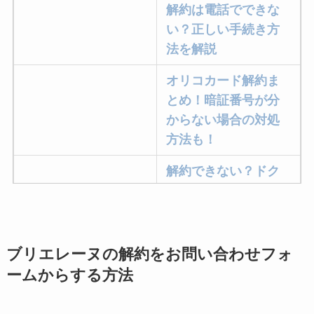
解約は電話でできな
い？正しい手続き方
法を解説
オリコカード解約ま
とめ！暗証番号が分
からない場合の対処
方法も！
解約できない？ドク
ターベイプを解約す
る方法を完全攻略
ミュゼプラチナムの
ブリエレーヌの解約をお問い合わせフォ
解約方法まとめ！契
ームからする方法
約期間が過ぎた場合
どうなる？