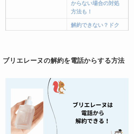
からない場合の対処
方法も！
解約できない？ドク
ターベイプを解約す
る方法を完全攻略
ミュゼプラチナムの
ブリエレーヌの解約を電話からする方法
解約方法まとめ！契
約期間が過ぎた場合
どうなる？
レミノの解約方法ま
とめ！最短手続きや
ベストタイミングを
詳しく解説！
ユンス美容液の解約