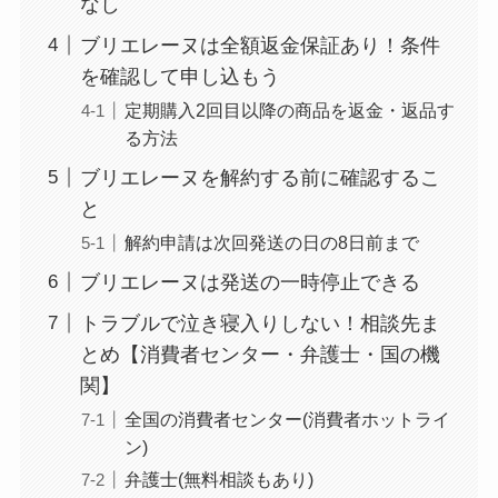
なし
まとめ！電話が繋が
らない時の裏ワザ
ブリエレーヌは全額返金保証あり！条件
を確認して申し込もう
なにわサプリ
定期購入2回目以降の商品を返金・返品す
Sivorune(シボルネ)
る方法
なぜ解約できない？
ブリエレーヌを解約する前に確認するこ
電話以外に手続きす
と
る方法ある？
解約申請は次回発送の日の8日前まで
ニューZの解約まと
ブリエレーヌは発送の一時停止できる
め！電話が繋がらな
い時の裏ワザ
トラブルで泣き寝入りしない！相談先ま
とめ【消費者センター・弁護士・国の機
解約できない？バロ
関】
ニーを電話から解約
全国の消費者センター(消費者ホットライ
する方法を完全攻略
ン)
弁護士(無料相談もあり)