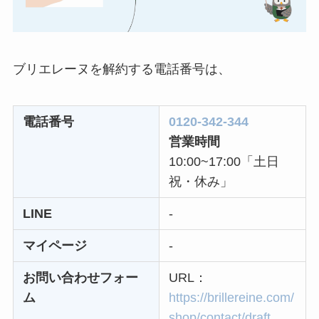
まとめ！電話が繋が
らない時の裏ワザ
なにわサプリ
ブリエレーヌを解約する電話番号は、
Sivorune(シボルネ)
なぜ解約できない？
電話番号
0120-342-344
電話以外に手続きす
営業時間
る方法ある？
10:00~17:00「土日
ニューZの解約まと
祝・休み」
め！電話が繋がらな
LINE
-
い時の裏ワザ
マイページ
-
解約できない？バロ
ニーを電話から解約
お問い合わせフォー
URL：
する方法を完全攻略
ム
https://brillereine.com/
shop/contact/draft