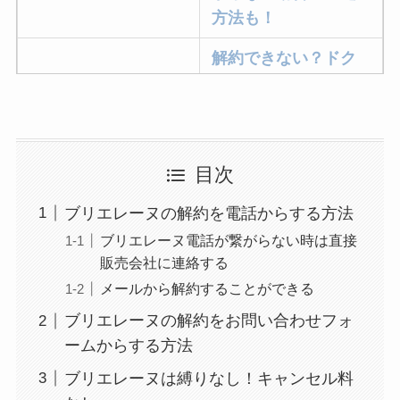
方法も！
解約できない？ドク
ターベイプを解約す
る方法を完全攻略
ミュゼプラチナムの
目次
解約方法まとめ！契
約期間が過ぎた場合
ブリエレーヌの解約を電話からする方法
どうなる？
ブリエレーヌ電話が繋がらない時は直接
販売会社に連絡する
レミノの解約方法ま
とめ！最短手続きや
メールから解約することができる
ベストタイミングを
ブリエレーヌの解約をお問い合わせフォ
詳しく解説！
ームからする方法
ブリエレーヌは縛りなし！キャンセル料
ユンス美容液の解約