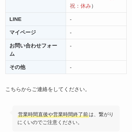
る方法ある？
祝：休み
）
ニューZの解約まと
LINE
-
め！電話が繋がらな
マイページ
-
い時の裏ワザ
お問い合わせフォー
-
解約できない？バロ
ム
ニーを電話から解約
する方法を完全攻略
その他
-
こちらからご連絡をしてください。
営業時間直後や営業時間終了前
は、繋がり
にくいのでご注意ください。