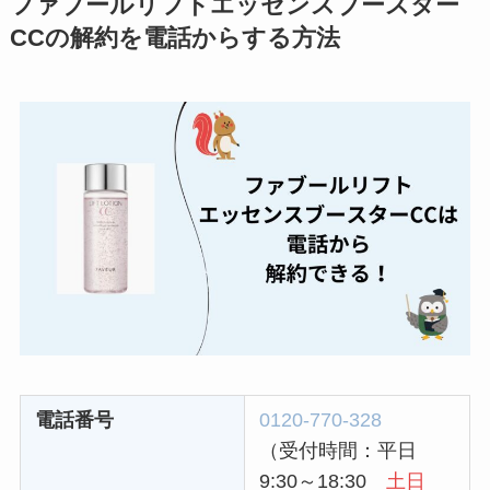
ファブールリフトエッセンスブースター
解約方法まとめ！契
CCの解約を電話からする方法
約期間が過ぎた場合
どうなる？
レミノの解約方法ま
とめ！最短手続きや
ベストタイミングを
詳しく解説！
ユンス美容液の解約
まとめ！電話が繋が
らない時の裏ワザ
なにわサプリ
Sivorune(シボルネ)
電話番号
0120-770-328
なぜ解約できない？
（受付時間：平日
電話以外に手続きす
9:30～18:30
土日