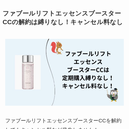
ミュゼプラチナムの
ファブールリフトエッセンスブースター
解約方法まとめ！契
CCの解約は縛りなし！キャンセル料なし
約期間が過ぎた場合
どうなる？
レミノの解約方法ま
とめ！最短手続きや
ベストタイミングを
詳しく解説！
ユンス美容液の解約
まとめ！電話が繋が
らない時の裏ワザ
なにわサプリ
Sivorune(シボルネ)
ファブールリフトエッセンスブースターCCを解約
なぜ解約できない？