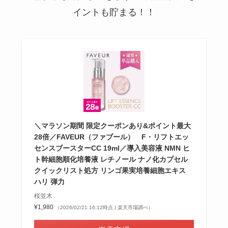
イントも貯まる！！
＼マラソン期間 限定クーポンあり&ポイント最大
28倍／FAVEUR（ファブール） F・リフトエッ
センスブースターCC 19ml／導入美容液 NMN ヒ
ト幹細胞順化培養液 レチノール ナノ化カプセル
クイックリスト処方 リンゴ果実培養細胞エキス
ハリ 弾力
桜並木
¥1,980
（2026/02/21 16:12時点 | 楽天市場調べ）