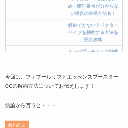
め！暗証番号が分からな
い場合の対処方法も！
解約できない？ドクター
ベイプを解約する方法を
完全攻略
ミュゼプラチナムの解約
方法まとめ！契約期間が
過ぎた場合どうなる？
今回は、ファブールリフトエッセンスブースター
レミノの解約方法まと
め！最短手続きやベスト
CCの解約方法についてお伝えします！
タイミングを詳しく解
説！
結論から言うと・・・
ユンス美容液の解約まと
め！電話が繋がらない時
解約方法
の裏ワザ