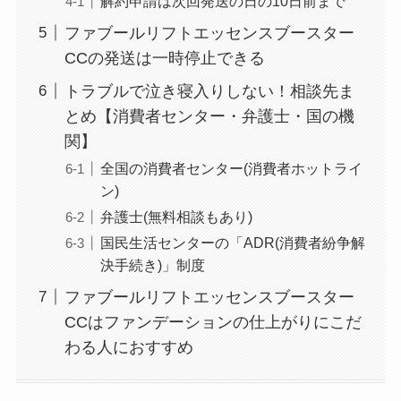
解約申請は次回発送の日の10日前まで
ニューZの解約まと
ファブールリフトエッセンスブースター
め！電話が繋がらな
CCの発送は一時停止できる
い時の裏ワザ
トラブルで泣き寝入りしない！相談先ま
解約できない？バロ
とめ【消費者センター・弁護士・国の機
ニーを電話から解約
関】
する方法を完全攻略
全国の消費者センター(消費者ホットライ
ン)
弁護士(無料相談もあり)
国民生活センターの「ADR(消費者紛争解
決手続き)」制度
ファブールリフトエッセンスブースター
CCはファンデーションの仕上がりにこだ
わる人におすすめ