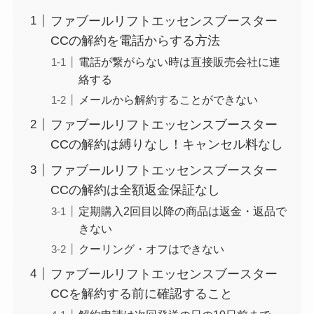
約期間が過ぎた場合
ファブールリフトエッセンスブースター
どうなる？
CCの解約を電話からする方法
レミノの解約方法ま
電話が繋がらない時は直接販売会社に連
絡する
とめ！最短手続きや
ベストタイミングを
メールから解約することができない
詳しく解説！
ファブールリフトエッセンスブースター
CCの解約は縛りなし！キャンセル料なし
ユンス美容液の解約
ファブールリフトエッセンスブースター
まとめ！電話が繋が
CCの解約は全額返金保証なし
らない時の裏ワザ
定期購入2回目以降の商品は返金・返品で
なにわサプリ
きない
Sivorune(シボルネ)
クーリング・オフはできない
なぜ解約できない？
ファブールリフトエッセンスブースター
電話以外に手続きす
CCを解約する前に確認すること
る方法ある？