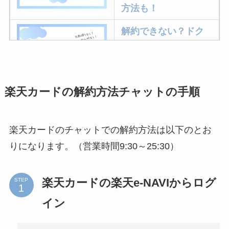
方法も！
解約できない？ドク
ターベイプを解約す
る方法を完全攻略
楽天カードの解約方法チャットの手順
ミュゼプラチナムの
解約方法まとめ！契
約期間が過ぎた場合
楽天カードのチャットでの解約方法は以下のとお
どうなる？
りになります。（営業時間9:30～25:30）
レミノの解約方法ま
とめ！最短手続きや
楽天カードの楽天e-NAVIからログ
STEP
ベストタイミングを
イン
詳しく解説！
ユンス美容液の解約