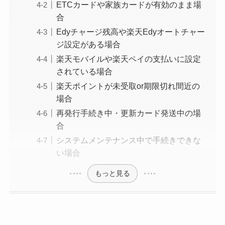
ETCカードや家族カードが有効のまま場
なぜ解約できない？
合
電話以外に手続きす
Edyチャージ残高や楽天Edyオートチャー
る方法ある？
ジ設定がある場合
ニューZの解約まと
楽天モバイルや楽天ペイの支払いに設定
め！電話が繋がらな
されている場合
い時の裏ワザ
楽天ポイントが未受取or期限切れ間近の
場合
再発行手続き中・更新カード発送中の場
解約できない？バロ
合
ニーを電話から解約
システムメンテナンス中で手続きできな
する方法を完全攻略
い場合
もっと見る