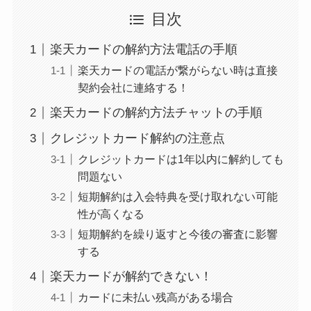
ミュゼプラチナムの
目次
解約方法まとめ！契
楽天カードの解約方法電話の手順
約期間が過ぎた場合
楽天カードの電話が繋がらない時は直接
どうなる？
契約会社に連絡する！
レミノの解約方法ま
楽天カードの解約方法チャットの手順
とめ！最短手続きや
クレジットカード解約の注意点
ベストタイミングを
クレジットカードは1年以内に解約しても
詳しく解説！
問題ない
ユンス美容液の解約
短期解約は入会特典を受け取れない可能
まとめ！電話が繋が
性が高くなる
らない時の裏ワザ
短期解約を繰り返すと今後の審査に影響
する
楽天カードが解約できない！
なにわサプリ
カードに未払い残高がある場合
Sivorune(シボルネ)