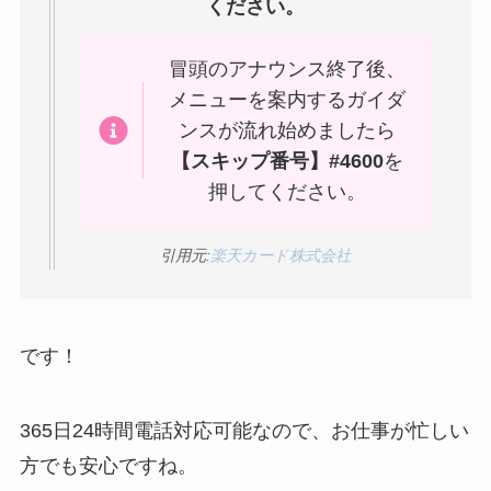
ください。
る方法ある？
ニューZの解約まと
冒頭のアナウンス終了後、
め！電話が繋がらな
メニューを案内するガイダ
い時の裏ワザ
ンスが流れ始めましたら
【スキップ番号】#4600
を
押してください。
解約できない？バロ
ニーを電話から解約
引用元:
楽天カード株式会社
する方法を完全攻略
です！
365日24時間電話対応可能なので、お仕事が忙しい
方でも安心ですね。