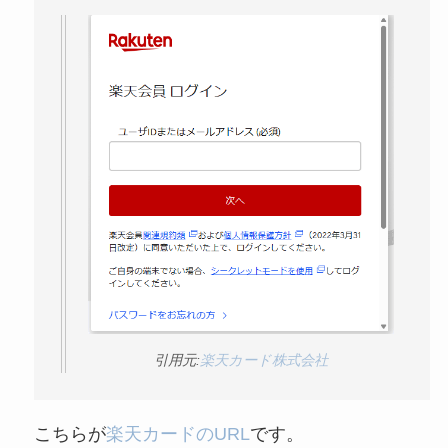
まとめ！電話が繋が
らない時の裏ワザ
なにわサプリ
Sivorune(シボルネ)
なぜ解約できない？
電話以外に手続きす
る方法ある？
ニューZの解約まと
め！電話が繋がらな
い時の裏ワザ
引用元:
楽天カード株式会社
解約できない？バロ
ニーを電話から解約
こちらが
楽天カードのURL
です。