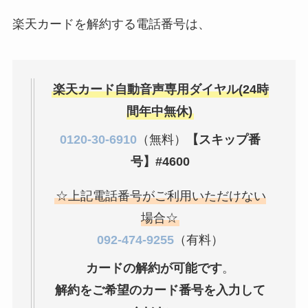
約期間が過ぎた場合
楽天カードを解約する電話番号は、
どうなる？
レミノの解約方法ま
とめ！最短手続きや
楽天カード自動音声専用ダイヤル(24時
ベストタイミングを
間年中無休)
詳しく解説！
0120-30-6910
（無料）
【スキップ番
ユンス美容液の解約
号】#4600
まとめ！電話が繋が
らない時の裏ワザ
☆上記電話番号がご利用いただけない
場合☆
なにわサプリ
092-474-9255
（有料）
Sivorune(シボルネ)
カードの解約が可能です
。
なぜ解約できない？
解約をご希望のカード番号を入力して
電話以外に手続きす