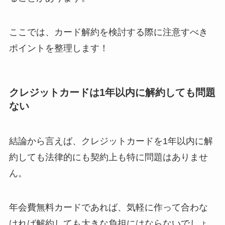
ベストタイミングを
詳しく解説！
ここでは、カード解約を検討する際に注意すべき
ユンス美容液の解約
ポイントを整理します！
まとめ！電話が繋が
らない時の裏ワザ
クレジットカードは1年以内に解約しても問題
ない
なにわサプリ
Sivorune(シボルネ)
なぜ解約できない？
結論から言えば、クレジットカードを1年以内に解
電話以外に手続きす
約しても法律的にも契約上も特に問題はありませ
る方法ある？
ん。
ニューZの解約まと
め！電話が繋がらな
年会費無料カードであれば、気軽に作って合わな
い時の裏ワザ
ければ解約しても大きな負担にはならないでしょ