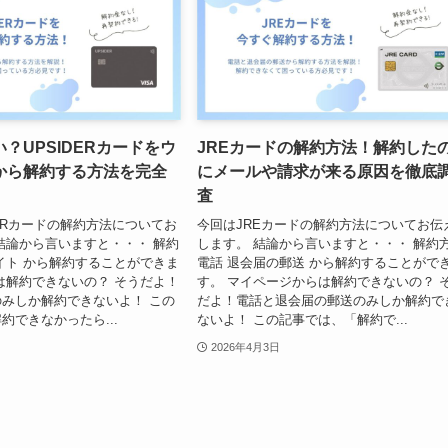
？UPSIDERカードをウ
JREカードの解約方法！解約した
から解約する方法を完全
にメールや請求が来る原因を徹底
査
DERカードの解約方法についてお
今回はJREカードの解約方法についてお伝
結論から言いますと・・・ 解約
します。 結論から言いますと・・・ 解約
イト から解約することができま
電話 退会届の郵送 から解約することがで
は解約できないの？ そうだよ！
す。 マイページからは解約できないの？ 
みしか解約できないよ！ この
だよ！電話と退会届の郵送のみしか解約で
約できなかったら...
ないよ！ この記事では、「解約で...
2026年4月3日