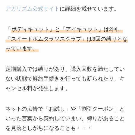
め！電話が繋がらな
アガリズム公式サイト
に詳細を載せています。
い時の裏ワザ
解約できない？バロ
「
ボディキュット」と「アイキュット」は2回、
ニーを電話から解約
「スイートボムタラソスクラブ」は3回の縛りとな
する方法を完全攻略
っています。
定期購入では縛りがあり、購入回数を満たしてい
ない状態で解約手続きを行っても断られたり、キ
ャンセル料が発生します。
ネットの広告で「お試し」や「割引クーポン」と
いった言葉から契約していまい、縛りがあること
を見落としがちになることも・・・