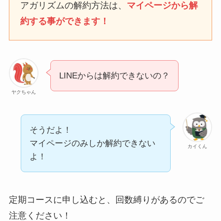
アガリズムの解約方法は、
マイページから解
約する事ができます！
ユンス美容液の解約まと
め！電話が繋がらない時
の裏ワザ
LINEからは解約できないの？
なにわサプリ
ヤクちゃん
Sivorune(シボルネ)なぜ
解約できない？電話以外
に手続きする方法ある？
そうだよ！
マイページのみしか解約できない
ニューZの解約まとめ！
カイくん
よ！
電話が繋がらない時の裏
ワザ
解約できない？バロニー
定期コースに申し込むと、回数縛りがあるのでご
を電話から解約する方法
注意ください！
を完全攻略