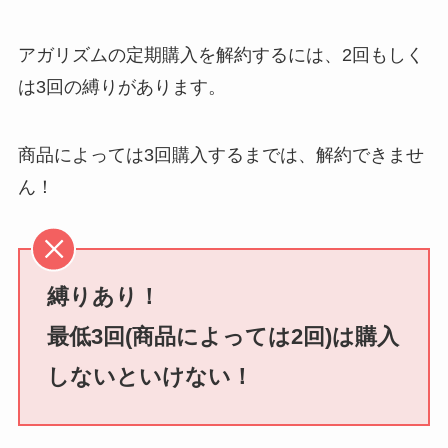
レミノの解約方法ま
とめ！最短手続きや
アガリズムの定期購入を解約するには、2回もしく
ベストタイミングを
は3回の縛りがあります。
詳しく解説！
ユンス美容液の解約
商品によっては3回購入するまでは、解約できませ
まとめ！電話が繋が
ん！
らない時の裏ワザ
なにわサプリ
縛りあり！
Sivorune(シボルネ)
なぜ解約できない？
最低3回(商品によっては2回)は購入
電話以外に手続きす
しないといけない！
る方法ある？
ニューZの解約まと