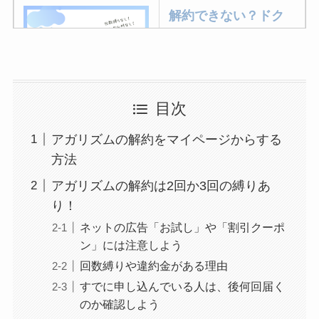
解約できない？ドク
ターベイプを解約す
る方法を完全攻略
ミュゼプラチナムの
目次
解約方法まとめ！契
アガリズムの解約をマイページからする
約期間が過ぎた場合
方法
どうなる？
アガリズムの解約は2回か3回の縛りあ
レミノの解約方法ま
り！
とめ！最短手続きや
ネットの広告「お試し」や「割引クーポ
ベストタイミングを
ン」には注意しよう
詳しく解説！
回数縛りや違約金がある理由
すでに申し込んでいる人は、後何回届く
ユンス美容液の解約
のか確認しよう
まとめ！電話が繋が