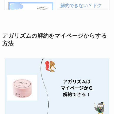
解約できない？ドク
ターベイプを解約す
る方法を完全攻略
アガリズムの解約をマイページからする
ミュゼプラチナムの
方法
解約方法まとめ！契
約期間が過ぎた場合
どうなる？
レミノの解約方法ま
とめ！最短手続きや
ベストタイミングを
詳しく解説！
ユンス美容液の解約
まとめ！電話が繋が