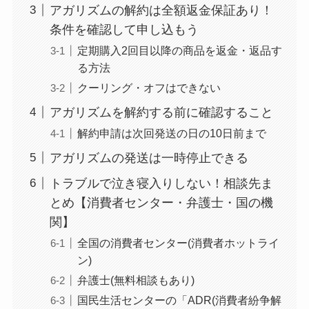
らない時の裏ワザ
アガリズムの解約は全額返金保証あり！
条件を確認して申し込もう
定期購入2回目以降の商品を返金・返品す
なにわサプリ
る方法
Sivorune(シボルネ)
クーリング・オフはできない
なぜ解約できない？
アガリズムを解約する前に確認すること
電話以外に手続きす
る方法ある？
解約申請は次回発送の日の10日前まで
アガリズムの発送は一時停止できる
ニューZの解約まと
め！電話が繋がらな
トラブルで泣き寝入りしない！相談先ま
い時の裏ワザ
とめ【消費者センター・弁護士・国の機
関】
解約できない？バロ
全国の消費者センター(消費者ホットライ
ニーを電話から解約
ン)
する方法を完全攻略
弁護士(無料相談もあり)
国民生活センターの「ADR(消費者紛争解