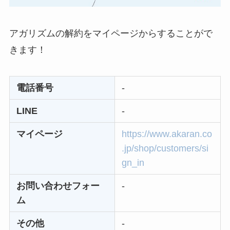
らない時の裏ワザ
アガリズムの解約をマイページからすることがで
なにわサプリ
きます！
Sivorune(シボルネ)
なぜ解約できない？
電話以外に手続きす
電話番号
-
る方法ある？
LINE
-
ニューZの解約まと
マイページ
https://www.akaran.co
め！電話が繋がらな
.jp/shop/customers/si
い時の裏ワザ
gn_in
解約できない？バロ
お問い合わせフォー
-
ニーを電話から解約
ム
する方法を完全攻略
その他
-