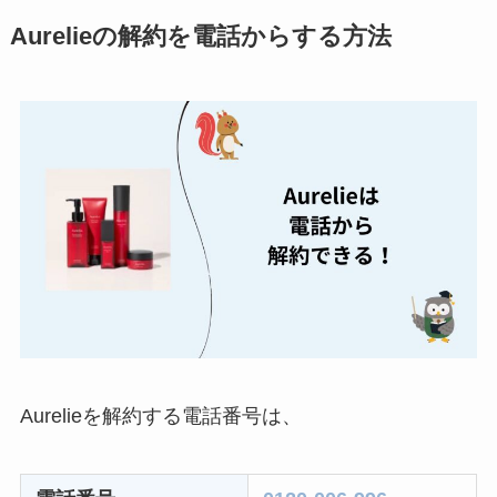
ミュゼプラチナムの
Aurelieの解約を電話からする方法
解約方法まとめ！契
約期間が過ぎた場合
どうなる？
レミノの解約方法ま
とめ！最短手続きや
ベストタイミングを
詳しく解説！
ユンス美容液の解約
まとめ！電話が繋が
らない時の裏ワザ
なにわサプリ
Aurelieを解約する電話番号は、
Sivorune(シボルネ)
なぜ解約できない？