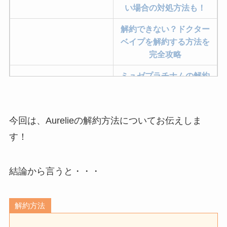
い場合の対処方法も！
解約できない？ドクター
ベイプを解約する方法を
完全攻略
ミュゼプラチナムの解約
方法まとめ！契約期間が
過ぎた場合どうなる？
今回は、Aurelieの解約方法についてお伝えしま
レミノの解約方法まと
め！最短手続きやベスト
す！
タイミングを詳しく解
説！
結論から言うと・・・
ユンス美容液の解約まと
め！電話が繋がらない時
解約方法
の裏ワザ