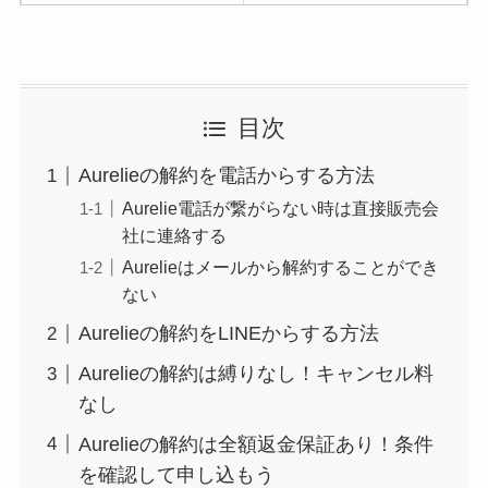
ターベイプを解約す
る方法を完全攻略
ミュゼプラチナムの
目次
解約方法まとめ！契
約期間が過ぎた場合
Aurelieの解約を電話からする方法
どうなる？
Aurelie電話が繋がらない時は直接販売会
社に連絡する
レミノの解約方法ま
とめ！最短手続きや
Aurelieはメールから解約することができ
ない
ベストタイミングを
詳しく解説！
Aurelieの解約をLINEからする方法
Aurelieの解約は縛りなし！キャンセル料
ユンス美容液の解約
なし
まとめ！電話が繋が
らない時の裏ワザ
Aurelieの解約は全額返金保証あり！条件
を確認して申し込もう
なにわサプリ