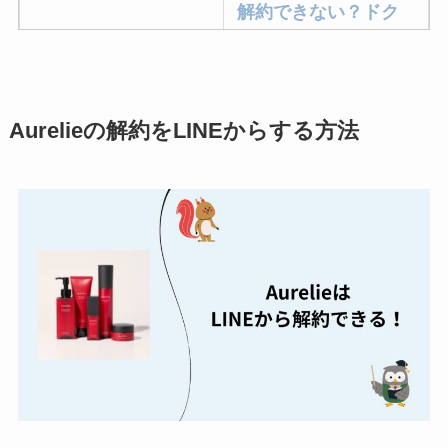
解約できない？ドク
ターベイプを解約す
る方法を完全攻略
ミュゼプラチナムの
Aurelieの解約をLINEからする方法
解約方法まとめ！契
約期間が過ぎた場合
どうなる？
レミノの解約方法ま
とめ！最短手続きや
ベストタイミングを
詳しく解説！
ユンス美容液の解約
まとめ！電話が繋が
らない時の裏ワザ