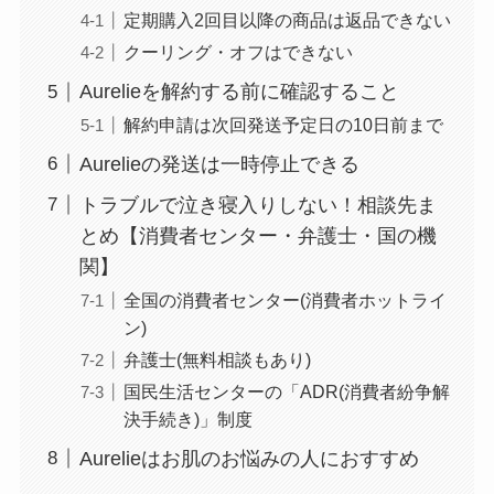
定期購入2回目以降の商品は返品できない
Sivorune(シボルネ)
クーリング・オフはできない
なぜ解約できない？
Aurelieを解約する前に確認すること
電話以外に手続きす
る方法ある？
解約申請は次回発送予定日の10日前まで
Aurelieの発送は一時停止できる
ニューZの解約まと
め！電話が繋がらな
トラブルで泣き寝入りしない！相談先ま
い時の裏ワザ
とめ【消費者センター・弁護士・国の機
関】
解約できない？バロ
全国の消費者センター(消費者ホットライ
ニーを電話から解約
ン)
する方法を完全攻略
弁護士(無料相談もあり)
国民生活センターの「ADR(消費者紛争解
決手続き)」制度
Aurelieはお肌のお悩みの人におすすめ