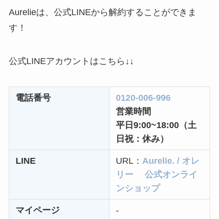
なにわサプリ
Aurelieは、公式LINEから解約することができま
Sivorune(シボルネ)
す！
なぜ解約できない？
電話以外に手続きす
公式LINEアカウントはこちら↓↓
る方法ある？
ニューZの解約まと
電話番号
0120-006-996
め！電話が繋がらな
営業時間
い時の裏ワザ
平日9:00~18:00（土
解約できない？バロ
日祝：休み）
ニーを電話から解約
LINE
URL：
Aurelie. / オレ
する方法を完全攻略
リー 公式オンライ
ンショップ
マイページ
-