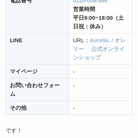
電話番号
0120-006-996
電話以外に手続きす
営業時間
る方法ある？
平日9:00~18:00（土
ニューZの解約まと
日祝：休み）
め！電話が繋がらな
LINE
URL：
Aurelie. / オレ
い時の裏ワザ
リー 公式オンライ
解約できない？バロ
ンショップ
ニーを電話から解約
マイページ
-
する方法を完全攻略
お問い合わせフォー
-
ム
その他
-
です！