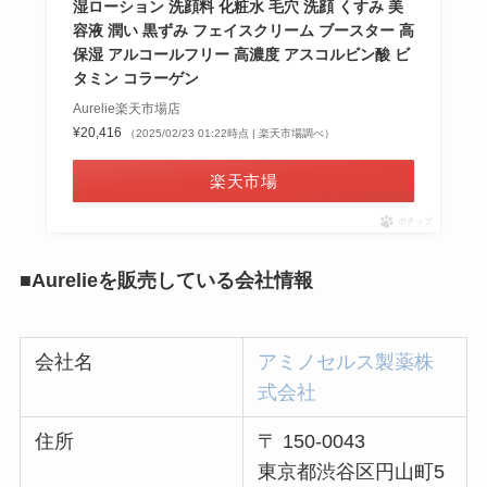
湿ローション 洗顔料 化粧水 毛穴 洗顔 くすみ 美
容液 潤い 黒ずみ フェイスクリーム ブースター 高
保湿 アルコールフリー 高濃度 アスコルビン酸 ビ
タミン コラーゲン
Aurelie楽天市場店
¥20,416
（2025/02/23 01:22時点 | 楽天市場調べ）
楽天市場
ポチップ
■Aurelieを販売している会社情報
会社名
アミノセルス製薬株
式会社
住所
〒 150-0043
東京都渋谷区円山町5