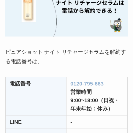
ユンス美容液の解約
まとめ！電話が繋が
らない時の裏ワザ
なにわサプリ
Sivorune(シボルネ)
ピュアショット ナイト リチャージセラムを解約す
なぜ解約できない？
る電話番号は、
電話以外に手続きす
る方法ある？
電話番号
0120-795-663
ニューZの解約まと
営業時間
め！電話が繋がらな
9:00~18:00（日祝・
い時の裏ワザ
年末年始：休み）
解約できない？バロ
LINE
-
ニーを電話から解約