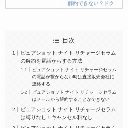
解約できない？ドク
ターベイプを解約す
る方法を完全攻略
ミュゼプラチナムの
目次
解約方法まとめ！契
約期間が過ぎた場合
ピュアショット ナイト リチャージセラム
どうなる？
の解約を電話からする方法
レミノの解約方法ま
ピュアショット ナイト リチャージセラム
の電話が繋がらない時は直接販売会社に
とめ！最短手続きや
連絡する
ベストタイミングを
ピュアショット ナイト リチャージセラム
詳しく解説！
はメールから解約することができない
ユンス美容液の解約
ピュアショット ナイト リチャージセラム
まとめ！電話が繋が
は縛りなし！キャンセル料なし
らない時の裏ワザ