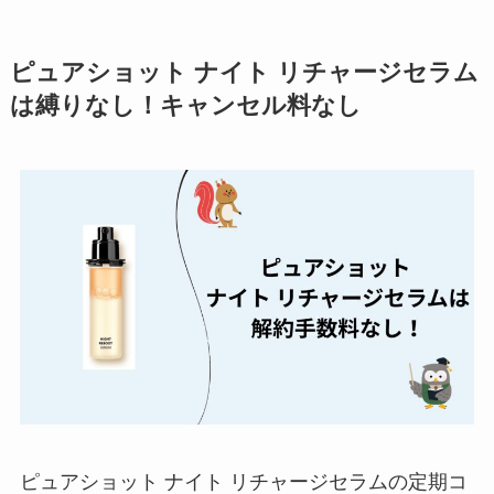
る方法を完全攻略
ミュゼプラチナムの
ピュアショット ナイト リチャージセラム
解約方法まとめ！契
は縛りなし！キャンセル料なし
約期間が過ぎた場合
どうなる？
レミノの解約方法ま
とめ！最短手続きや
ベストタイミングを
詳しく解説！
ユンス美容液の解約
まとめ！電話が繋が
らない時の裏ワザ
なにわサプリ
Sivorune(シボルネ)
ピュアショット ナイト リチャージセラムの定期コ