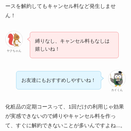
なぜ解約できない？
ースを解約してもキャンセル料など発生しませ
電話以外に手続きす
ん！
る方法ある？
ニューZの解約まと
縛りなし、キャンセル料もなしは
め！電話が繋がらな
嬉しいね！
い時の裏ワザ
ヤクちゃん
解約できない？バロ
ニーを電話から解約
する方法を完全攻略
お友達にもおすすめしやすいね！
カイくん
化粧品の定期コースって、1回だけの利用じゃ効果
が実感できないので縛りやキャンセル料を作っ
て、すぐに解約できないことが多いんですよね...。