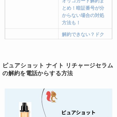
オリコカード解約ま
とめ！暗証番号が分
からない場合の対処
方法も！
解約できない？ドク
ターベイプを解約す
る方法を完全攻略
ミュゼプラチナムの
ピュアショット ナイト リチャージセラム
解約方法まとめ！契
の解約を電話からする方法
約期間が過ぎた場合
どうなる？
レミノの解約方法ま
とめ！最短手続きや
ベストタイミングを
詳しく解説！