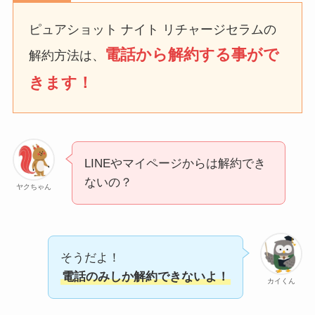
なにわサプリ
ピュアショット ナイト リチャージセラムの
Sivorune(シボルネ)なぜ
電話から解約する事がで
解約方法は、
解約できない？電話以外
に手続きする方法ある？
きます！
ニューZの解約まとめ！
電話が繋がらない時の裏
ワザ
LINEやマイページからは解約でき
解約できない？バロニー
ないの？
を電話から解約する方法
ヤクちゃん
を完全攻略
そうだよ！
電話のみしか解約できないよ！
カイくん