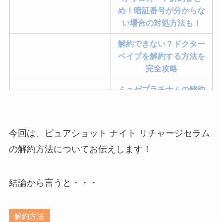
め！暗証番号が分からな
い場合の対処方法も！
解約できない？ドクター
ベイプを解約する方法を
完全攻略
ミュゼプラチナムの解約
方法まとめ！契約期間が
過ぎた場合どうなる？
今回は、ピュアショット ナイト リチャージセラム
レミノの解約方法まと
め！最短手続きやベスト
の解約方法についてお伝えします！
タイミングを詳しく解
説！
結論から言うと・・・
ユンス美容液の解約まと
め！電話が繋がらない時
解約方法
の裏ワザ