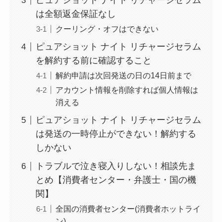
ピュアショット ナイト リチャージセラム
なにわサプリ
は全額返金保証なし
Sivorune(シボルネ)
クーリング・オフはできない
なぜ解約できない？
ピュアショット ナイト リチャージセラム
電話以外に手続きす
を解約する前に確認すること
る方法ある？
解約申請は次回発送の日の14日前まで
ニューZの解約まと
アカウント情報を削除すれば個人情報は
消える
め！電話が繋がらな
い時の裏ワザ
ピュアショット ナイト リチャージセラム
は発送の一時停止ができない！解約する
解約できない？バロ
しかない
ニーを電話から解約
トラブルで泣き寝入りしない！相談先ま
する方法を完全攻略
とめ【消費者センター・弁護士・国の機
関】
全国の消費者センター(消費者ホットライ
ン)